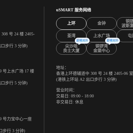
uSMART 服务网络
铜
上环
金钟
波斯
 号 24 楼 2405-
荃湾
上水广场
屯
即将对外
即将对外
出口步行 3 分钟)
尖沙咀
铜锣湾
良士大厦
金堡中心
地址：
 号上水广场 17 楼
香港上环德辅道中 308 号 24 楼 2405-06 
(港铁上环站 A2 出口步行 3 分钟)
出口步行 5 分钟)
营业时间：
交易日: 09:00 - 18:00
非交易日: 休息
9 号力宝中心一座
口步行 3 分钟)