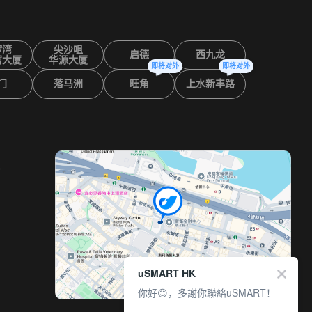
锣湾
尖沙咀
启德
西九龙
富大厦
华源大厦
即将对外
即将对外
门
落马洲
旺角
上水新丰路
室
uSMART HK
你好😊，多謝你聯絡uSMART！