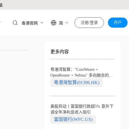
慎
于
注册/登录
开户
香港官网
简
更多内容
粤港湾智算："CoreWeave +
OpenRouter + Nebius" 多向融合的中
国智算新范式
粵港灣智算(01396.HK)
美股异动丨富国银行跌超5% 意外下
调全年净利息收入指引
富国银行(WFC.US)