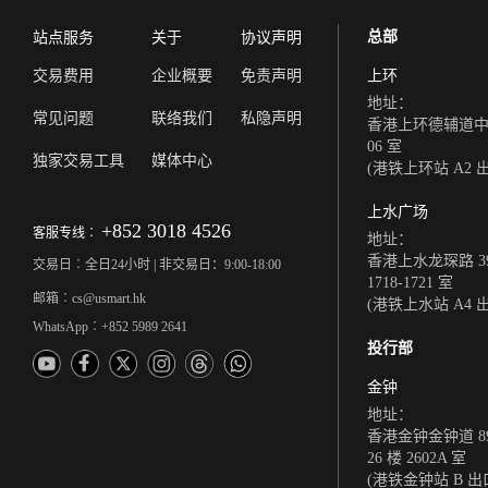
总部
站点服务
关于
协议声明
交易费用
企业概要
免责声明
上环
地址：
常见问题
联络我们
私隐声明
香港上环德辅道中 308
06 室
独家交易工具
媒体中心
(港铁上环站 A2 
上水广场
+852 3018 4526
客服专线︰
地址：
香港上水龙琛路 39
交易日︰全日24小时 | 非交易日：9:00-18:00
1718-1721 室
邮箱︰cs@usmart.hk
(港铁上水站 A4 
WhatsApp︰+852 5989 2641
投行部
金钟
地址：
香港金钟金钟道 8
26 楼 2602A 室
(港铁金钟站 B 出