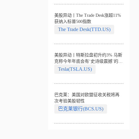
美股异动丨The Trade Desk涨超11%
获纳入标普500指数
The Trade Desk(TTD.US)
美股异动丨特斯拉盘初升约3% 马斯
克称今年年底会有‘史诗级震撼’的演
示
Tesla(TSLA.US)
巴克莱：美国对欧盟征收关税将再
次考验美股韧性
巴克莱银行(BCS.US)