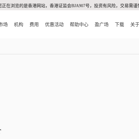
您正在浏览的是香港网站，香港证监会BJA907号，投资有风险，交易需谨
市场
机构
费用
优惠活动
帮助中心
盈广场
下载
关
T