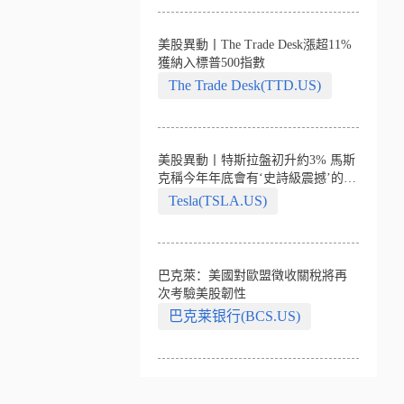
美股異動丨The Trade Desk漲超11%
獲納入標普500指數
The Trade Desk(TTD.US)
美股異動丨特斯拉盤初升約3% 馬斯
克稱今年年底會有‘史詩級震撼’的演
示
Tesla(TSLA.US)
巴克萊：美國對歐盟徵收關稅將再
次考驗美股韌性
巴克莱银行(BCS.US)