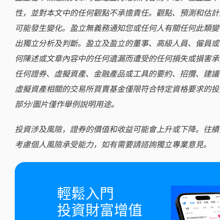
性，並對本文中的任何觀點不承擔責任。觀點、預測和估計
可能發生變化。盈立無義務通知您或任何人有關任何此類變
出獨立分析及判斷。盈立及盈立的董事、高級人員、僱員或
何陳述或文章內容中的任何遺漏而遭受的任何損失或損害承
任何證券、虛擬資產、金融產品或工具的要約、招攬、建議
虛擬資產相關的交易所買賣基金僅限符合特定資格要求的投
部分/圖片僅作舉例說明用途。
投資涉及風險，證券的價值和收益可能會上升或下降。往績
考慮個人風險承受能力，如有需要請諮詢獨立專業意見。
輕鬆入門

投資財富增值