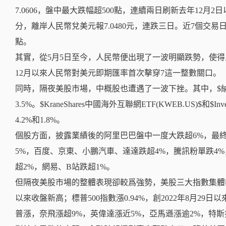
7.0606，盤中最大跌幅超500點，連續兩日刷新去年12月2
分，離岸人民幣兌美元報7.0480元，連跌三日。近7個交易
點。
其實，從5月5日至今，人民幣便出現了一波明顯跌勢，使得人
12月以來人民幣對美元即期匯率首次擊穿7這一整數關口。
同時，隔夜美股市場，中概股也遭遇了一波下挫。其中，$納斯達
3.5%。$KraneShares中國海外互聯網ETF(KWEB.US)$和$I
4.2%和1.8%。
個股方面，披露業績後的阿里巴巴盤中一度大跌超6%，最終收
5%，百度、京東、小鵬汽車、達達跌超4%，騰訊粉單跌4
超2%，網易、B站跌超1%。
但隔夜美股市場的整體表現卻較爲強勢，美股三大指數集體收漲，
以來收盤新高；標普500指數漲0.94%，創2022年8月29日
普漲，奈飛漲超9%，英偉達漲近5%，亞馬遜漲逾2%，特