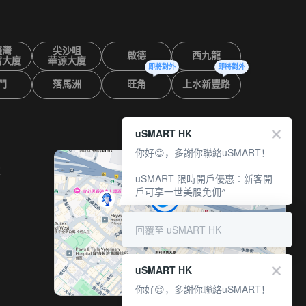
鑼灣
尖沙咀
啟德
西九龍
富大廈
華源大廈
即將對外
即將對外
門
落馬洲
旺角
上水新豐路
uSMART HK
你好😊，多謝你聯絡uSMART！
室
uSMART 限時開戶優惠︰新客開
戶可享一世美股免佣^
回覆至 uSMART HK
uSMART HK
你好😊，多謝你聯絡uSMART！