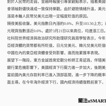
對於人民幣的走弱，金融時報援引專家觀點表示，隨着美國
會領袖對儘快達成一致保持樂觀。由於避險情緒升溫，美元
漲是本輪人民幣兌美元出現一定幅度貶值的原因。
隔夜美股收盤，美元指數日內漲約0.6%，升至103.50上
元現貨指數漲近0.6%，處於3月21日以來高位，均連漲三日
社科院世界經濟與政治研究所助理研究員周學智表示，今年
亞經濟體的貨幣都有所貶值，日元兌美元、韓元兌美元貶值
中國在內的東亞經濟體會受到影響，進而拖累匯率表現。
展望下一階段，東方金誠首席宏觀分析師王青認爲，伴隨美
銀行業危機影響下，美國經濟下行壓力進一步加大，後期美
當前國內美元存款利率已進入頂部區間，進一步下降的概率
面主導。在今年海外經濟下行，國內經濟持續復甦前景下，
關注uSMAR