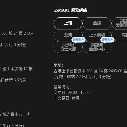
uSMART 服務網絡
銅
上環
金鐘
波斯
 號 24 樓 2405-
荃灣
上水廣場
屯
即將對外
即將對外
出口步行 3 分鐘)
尖沙咀
銅鑼灣
良士大廈
金堡中心
地址：
 號上水廣場 17 樓
香港上環德輔道中 308 號 24 樓 2405-06 
(港鐵上環站 A2 出口步行 3 分鐘)
出口步行 5 分鐘)
營業時間：
交易日: 09:00 - 18:00
非交易日: 休息
9 號力寶中心一座
口步行 3 分鐘)