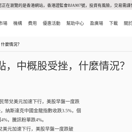
您正在瀏覽的是香港網站，香港證監會BJA907號，投資有風險，交易需謹
市場
機構
費用
優惠活動
幫助中心
盈廣場
下載
關
，什麼情況？
0點，中概股受挫，什麼情況？
民幣兌美元加速下行，美股早盤一度跌
挫，納斯達克中國金龍指數收跌3.5%，個
4%，騰訊粉單跌4%。
）兌美元加速下行，美股早盤一度跌破