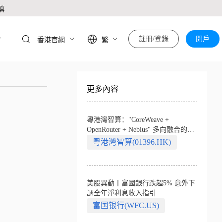
慎
於
註冊/登錄
開戶
香港官網
繁
更多內容
粵港灣智算："CoreWeave +
OpenRouter + Nebius" 多向融合的中
國智算新範式
粵港灣智算(01396.HK)
美股異動丨富國銀行跌超5% 意外下
調全年淨利息收入指引
富国银行(WFC.US)