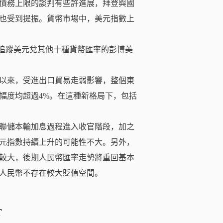
債務上限的談判有些許進展，拜登與國
也受到提振。貨幣市場中，美元指數上
方；追蹤美元兌其他十種貨幣匯率的彭博美
。
以來，受進出口貿易走弱影響，整個東
幅度均超過4%。在這種新格局下，包括
聯儲本輪加息過程進入收官階段，加之
元指數持續上升的可能性不大。另外，
較大，後期人民幣匯率走勢將重回基本
人民幣不存在較大貶值空間。
T