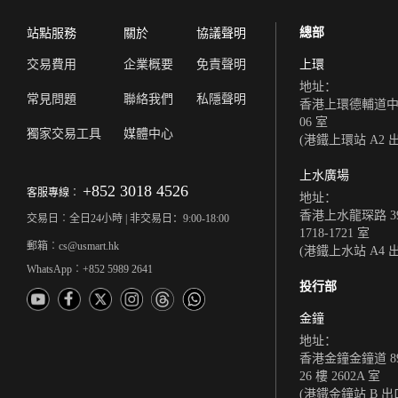
總部
站點服務
關於
協議聲明
交易費用
企業概要
免責聲明
上環
地址：
常見問題
聯絡我們
私隱聲明
香港上環德輔道中 308
06 室
獨家交易工具
媒體中心
(港鐵上環站 A2 
上水廣場
+852 3018 4526
客服專線︰
地址：
香港上水龍琛路 39
交易日︰全日24小時 | 非交易日：9:00-18:00
1718-1721 室
郵箱︰cs@usmart.hk
(港鐵上水站 A4 
WhatsApp︰+852 5989 2641
投行部
金鐘
地址：
香港金鐘金鐘道 8
26 樓 2602A 室
(港鐵金鐘站 B 出