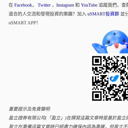
在
Facebook
，
Twitter
，
Instagram
和
YouTube
追蹤我們，查
道合的人交流和發現投資的樂趣？加入
uSMART投資群
並
uSMART APP！
重要提示及免責聲明
盈立證券有限公司(「盈立」)在撰冩這篇文章時是基於盈
盈立在準備這篇文章時已經盡力確保內容為準確，但盈立不