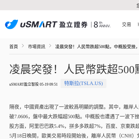
交易
首頁
市場資訊
凌晨突發！人民幣跌超500點，中概股受挫
凌晨突發！人民幣跌超50
特斯拉(TSLA.US)
uSMART盈立智投 05-19 09:51
隔夜，中國資產出現了一波較爲明顯的調整。其中，離岸人
破7.0606，盤中最大跌幅超500點。中概股也遭遇了一波下
股方面，阿里巴巴跌5.4%，拼多多跌超7%，百度、京東跌超
5月18日晚間，歐美交易時段開始後，離岸人民幣（CNH