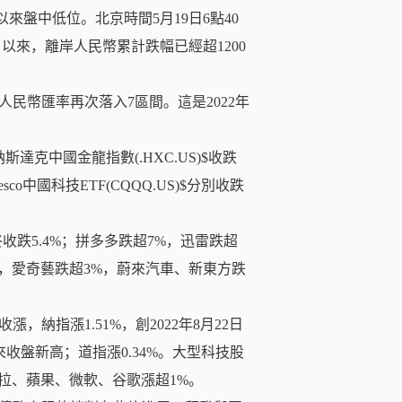
日以來盤中低位。北京時間5月19日6點40
日以來，離岸人民幣累計跌幅已經超1200
民幣匯率再次落入7區間。這是2022年
克中國金龍指數(.HXC.US)$收跌
nvesco中國科技ETF(CQQQ.US)$分別收跌
跌5.4%；拼多多跌超7%，迅雷跌超
%，愛奇藝跌超3%，蔚來汽車、新東方跌
納指漲1.51%，創2022年8月22日
以來收盤新高；道指漲0.34%。大型科技股
斯拉、蘋果、微軟、谷歌漲超1%。