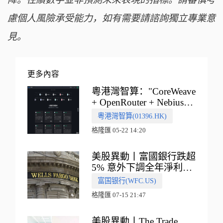
慮個人風險承受能力，如有需要請諮詢獨立專業意
見。
更多內容
粵港灣智算："CoreWeave
+ OpenRouter + Nebius"
多向融合的中國智算新範
粵港灣智算(01396.HK)
式
格隆匯 05-22 14:20
美股異動丨富國銀行跌超
5% 意外下調全年淨利息
收入指引
富国银行(WFC.US)
格隆匯 07-15 21:47
美股異動丨The Trade