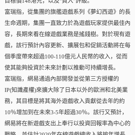
目標價148港元，以及“
買入
”評級。
富瑞指，從集團的旗艦遊戲系列《夢幻西遊》的長
生命週期，集團一直致力於為遊戲玩家提
供最佳內
容，長期來看在線遊戲業務是搖錢樹。對於現有遊
戲，該行預計內容更新、擴展包和促
銷活動將在每
個季度帶來超過100-110億元人民幣的收入，從而
使其能夠投資於未來計劃
以推動可持續增長。
富瑞指，網易通過內部開發並從第三方授權的
IP(知識產權)來擴大除了日本以外的歐洲
和北美業
務，其目標是將其海外遊戲收入貢獻從去年的約
10％增加到在未來3-5年超過
30％。該行又預計，
網易將在新遊戲支出上奉行以投資回報率為中心的
戰略，並估計2020
年在線遊戲總收入將按年增長