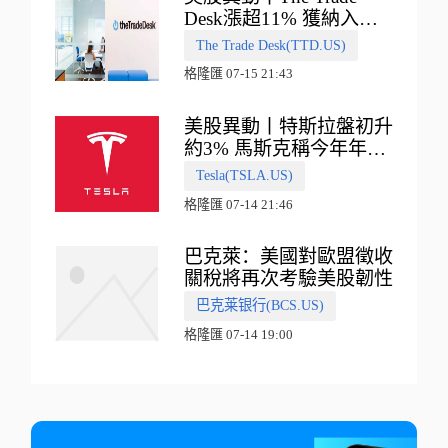
Desk漲超11% 獲納入標
普500指數
The Trade Desk(TTD.US)
格隆匯 07-15 21:43
美股異動丨特斯拉盤初升
約3% 馬斯克稱今年年底
會有‘史詩級震撼’的演示
Tesla(TSLA.US)
格隆匯 07-14 21:46
巴克萊：美國對歐盟徵收
關稅將再次考驗美股韌性
巴克莱银行(BCS.US)
格隆匯 07-14 19:00