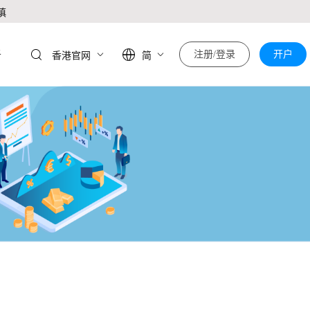
慎
于
注册/登录
开户
香港官网
简