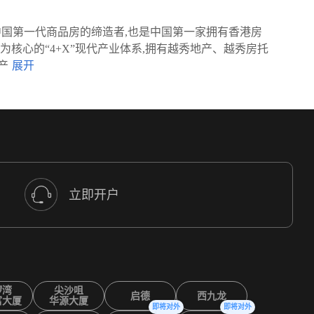
一、中国第一代商品房的缔造者,也是中国第一家拥有香港房
核心的“4+X”现代产业体系,拥有越秀地产、越秀房托
产
立即开户
锣湾
尖沙咀
启德
西九龙
富大厦
华源大厦
即将对外
即将对外