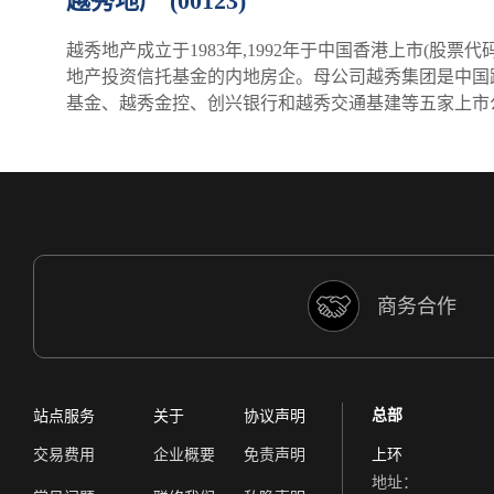
越秀地产 (00123)
越秀地产成立于1983年,1992年于中国香港上市(股
地产投资信托基金的内地房企。母公司越秀集团是中国跨
基金、越秀金控、创兴银行和越秀交通基建等五家上市公司,
商务合作
总部
站点服务
关于
协议声明
交易费用
企业概要
免责声明
上环
地址：