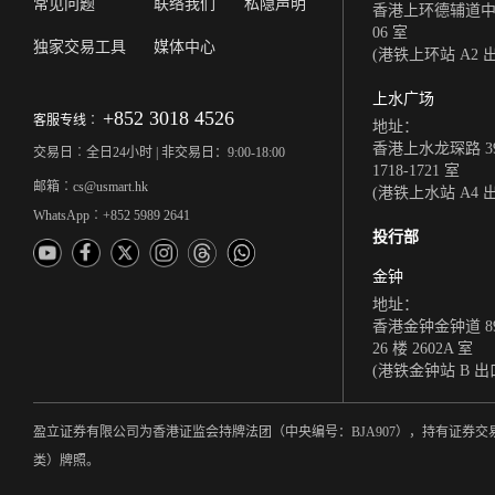
常见问题
联络我们
私隐声明
香港上环德辅道中 308
06 室
独家交易工具
媒体中心
(港铁上环站 A2 
上水广场
+852 3018 4526
客服专线︰
地址：
香港上水龙琛路 39
交易日︰全日24小时 | 非交易日：9:00-18:00
1718-1721 室
邮箱︰cs@usmart.hk
(港铁上水站 A4 
WhatsApp︰+852 5989 2641
投行部
金钟
地址：
香港金钟金钟道 8
26 楼 2602A 室
(港铁金钟站 B 出
盈立证券有限公司为香港证监会持牌法团（中央编号：BJA907），持有证
类）牌照。