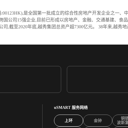
票代码:00123HK),是全国第一批成立的综合性房地产开发企业之
国公司15强企业,目前已形成以房地产、金融、交通基建、食品为
截至2020年底,越秀集团总资产超7300亿元。 38年来,越秀地
uSMART 服务网络
铜
上环
金钟
波斯