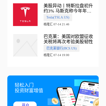
美股异动丨特斯拉盘初升
约3% 马斯克称今年年底
会有‘史诗级震撼’的演示
Tesla(TSLA.US)
格隆汇 07-14 21:46
巴克莱：美国对欧盟征收
关税将再次考验美股韧性
巴克莱银行(BCS.US)
格隆汇 07-14 19:00
轻松入门

投资财富增值
开户