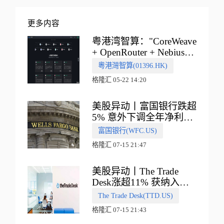
更多内容
粤港湾智算："CoreWeave
+ OpenRouter + Nebius"
多向融合的中国智算新范
粵港灣智算(01396.HK)
式
格隆汇 05-22 14:20
美股异动丨富国银行跌超
5% 意外下调全年净利息
收入指引
富国银行(WFC.US)
格隆汇 07-15 21:47
美股异动丨The Trade
Desk涨超11% 获纳入标
普500指数
The Trade Desk(TTD.US)
格隆汇 07-15 21:43