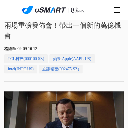
兩場重磅發佈會！帶出一個新的萬億機
會
格隆匯 09-09 16:12
TCL科技(000100.SZ)
蘋果 Apple(AAPL.US)
Intel(INTC.US)
立訊精密(002475.SZ)