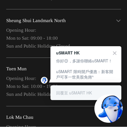
Sheung Shui Landmark North
Opening Hour:
Mon to Sat: 09:00 - 18:00
Sun and Public Holiday: Closed
uSMART HK
你好😊，多謝你聯絡uSMART！
Tuen Mun
uSMART 限時開戶優惠︰新客開
戶可享一世美股免佣^
Opening Hour:
Mon to Sat: 10:00 - 19:00
回覆至 uSMART HK
Sun and Public Holiday: 10:00 - 18:00
Lok Ma Chau
Opening Hour: