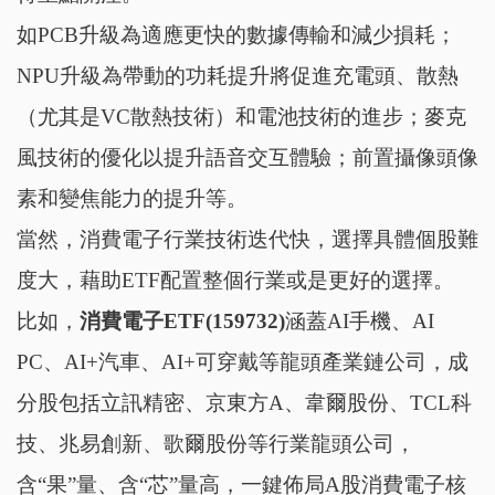
如PCB升級為適應更快的數據傳輸和減少損耗；
NPU升級為帶動的功耗提升將促進充電頭、散熱
（尤其是VC散熱技術）和電池技術的進步；麥克
風技術的優化以提升語音交互體驗；前置攝像頭像
素和變焦能力的提升等。
當然，消費電子行業技術迭代快，選擇具體個股難
度大，藉助ETF配置整個行業或是更好的選擇。
比如，
消費電子ETF(159732)
涵蓋AI手機、AI
PC、AI+汽車、AI+可穿戴等龍頭產業鏈公司，成
分股包括立訊精密、京東方A、韋爾股份、TCL科
技、兆易創新、歌爾股份等行業龍頭公司，
含“果”量、含“芯”量高，一鍵佈局A股消費電子核