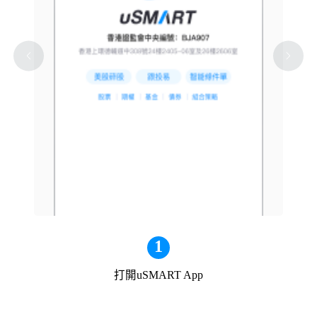
1
打開uSMART App