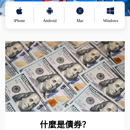
iPhone
Android
Mac
Windows
什麼是債券？