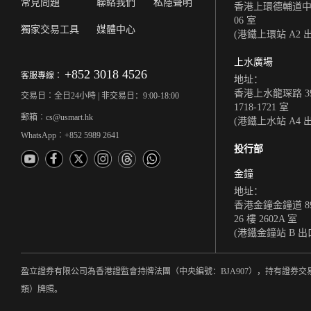
常見問題
聯絡我們
私隱聲明
香港上環德輔道中 308
06 室
獨家交易工具
媒體中心
(港鐵上環站 A2 
上水廣場
+852 3018 4526
客服專線︰
地址：
香港上水龍琛路 39
交易日︰全日24小時 | 非交易日：9:00-18:00
1718-1721 室
郵箱︰cs@usmart.hk
(港鐵上水站 A4 
WhatsApp︰+852 5989 2641
投行部
金鐘
地址：
香港金鐘金鐘道 8
26 樓 2602A 室
(港鐵金鐘站 B 出
盈立證券有限公司為香港證監會持牌法團（中央編號：BJA907），持有證券交
類）牌照。