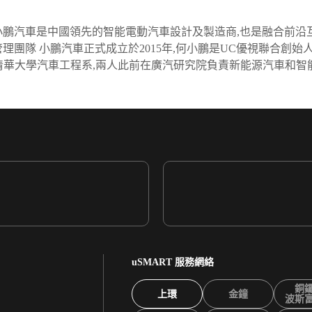
 小鵬汽車是中國領先的智能電動汽車設計及製造商,也是融合前
理團隊 小鵬汽車正式成立於2015年,何小鵬是UC優視聯合創
於清華大學汽車工程系,兩人此前在廣汽研究院負責新能源汽車和智
uSMART 服務網絡
銅
上環
金鐘
波斯