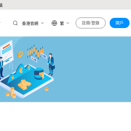
慎
於
註冊/登錄
開戶
香港官網
繁