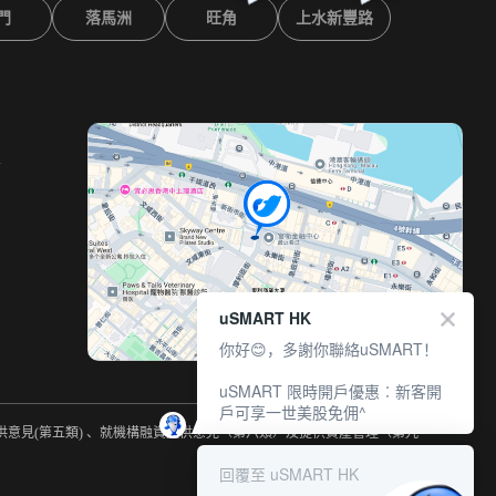
門
落馬洲
旺角
上水新豐路
室
uSMART HK
你好😊，多謝你聯絡uSMART！
uSMART 限時開戶優惠︰新客開
戶可享一世美股免佣^
提供意見(第五類) 、就機構融資提供意見（第六類）及提供資產管理（第九
回覆至 uSMART HK