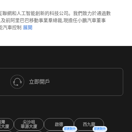
沿互聯網和人工智能創新的科技公司。我們致力於通過數
始人及前阿里巴巴移動事業羣總裁,現擔任小鵬汽車董事
能汽車控制
立即開戶
鑼灣
尖沙咀
啟德
西九龍
富大廈
華源大廈
即將對外
即將對外