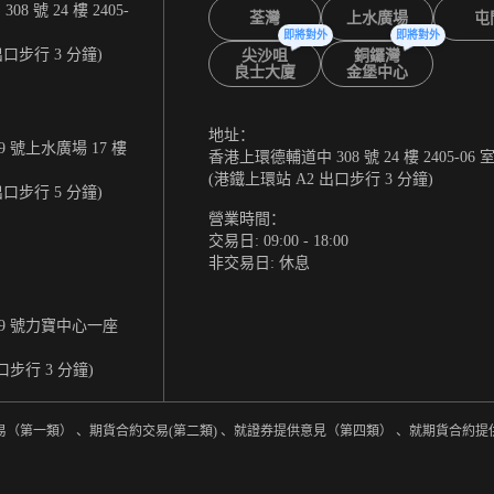
 號 24 樓 2405-
荃灣
上水廣場
屯
即將對外
即將對外
出口步行 3 分鐘)
尖沙咀
銅鑼灣
良士大廈
金堡中心
地址：
 號上水廣場 17 樓
香港上環德輔道中 308 號 24 樓 2405-06 
(港鐵上環站 A2 出口步行 3 分鐘)
出口步行 5 分鐘)
營業時間：
交易日: 09:00 - 18:00
非交易日: 休息
9 號力寶中心一座
口步行 3 分鐘)
易（第一類） 、期貨合約交易(第二類) 、就證券提供意見（第四類） 、就期貨合約