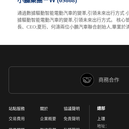
小鵬集團－Ｗ (09868)
通過數據驅動智能電動汽車的變革,引領未來出行方式
據驅動智能電動汽車的變革,引領未來出行方式。 核心管
長、CEO;夏珩、何濤兩位小鵬汽車聯合創始人,畢業
商務合作
總部
站點服務
關於
協議聲明
交易費用
企業概要
免責聲明
上環
地址：