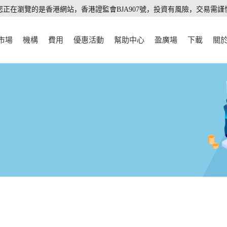
您正在瀏覽的是香港網站，香港證監會BJA907號，投資有風險，交易需謹
市場
機構
費用
優惠活動
幫助中心
盈廣場
下載
關