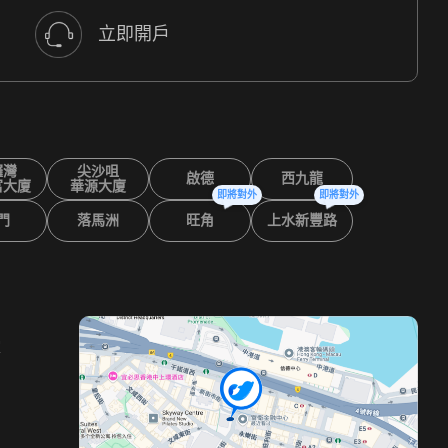
立即開戶
鑼灣
尖沙咀
啟德
西九龍
富大廈
華源大廈
即將對外
即將對外
門
落馬洲
旺角
上水新豐路
室