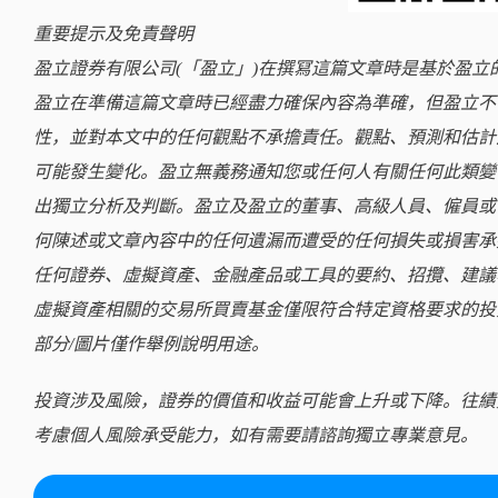
重要提示及免責聲明
盈立證券有限公司(「盈立」)在撰冩這篇文章時是基於盈
盈立在準備這篇文章時已經盡力確保內容為準確，但盈立不
性，並對本文中的任何觀點不承擔責任。觀點、預測和估計
可能發生變化。盈立無義務通知您或任何人有關任何此類變
出獨立分析及判斷。盈立及盈立的董事、高級人員、僱員或
何陳述或文章內容中的任何遺漏而遭受的任何損失或損害承
任何證券、虛擬資產、金融產品或工具的要約、招攬、建議
虛擬資產相關的交易所買賣基金僅限符合特定資格要求的投
部分/圖片僅作舉例說明用途。
投資涉及風險，證券的價值和收益可能會上升或下降。往績
考慮個人風險承受能力，如有需要請諮詢獨立專業意見。