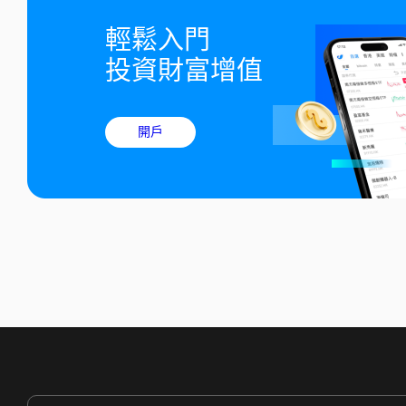
輕鬆入門

投資財富增值
開戶