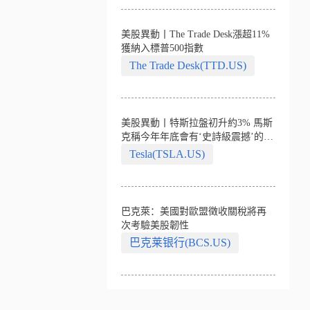
美股異動丨The Trade Desk漲超11%
獲納入標普500指數
The Trade Desk(TTD.US)
美股異動丨特斯拉盤初升約3% 馬斯
克稱今年年底會有‘史詩級震撼’的演
示
Tesla(TSLA.US)
巴克萊：美國對歐盟徵收關稅將再
次考驗美股韌性
巴克莱银行(BCS.US)