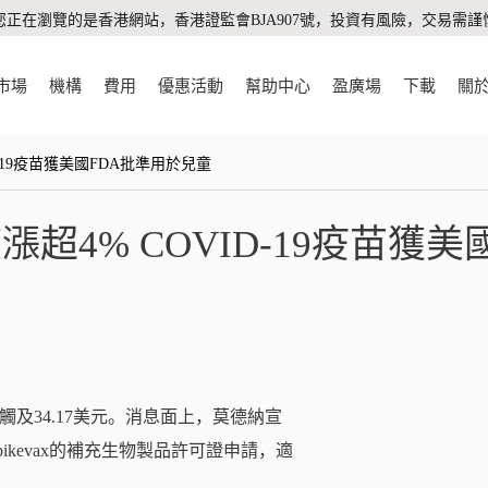
您正在瀏覽的是香港網站，香港證監會BJA907號，投資有風險，交易需謹
市場
機構
費用
優惠活動
幫助中心
盈廣場
下載
關
-19疫苗獲美國FDA批準用於兒童
4% COVID-19疫苗獲美國
高觸及34.17美元。消息面上，莫德納宣
pikevax的補充生物製品許可證申請，適