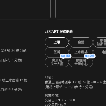
uSMART 服務網絡
銅
上環
金鐘
波斯
 號 24 樓 2405-
荃灣
上水廣場
屯
即將對外
即將對外
出口步行 3 分鐘)
尖沙咀
銅鑼灣
良士大廈
金堡中心
地址：
 號上水廣場 17 樓
香港上環德輔道中 308 號 24 樓 2405-06 
(港鐵上環站 A2 出口步行 3 分鐘)
出口步行 5 分鐘)
營業時間：
交易日: 09:00 - 18:00
非交易日: 休息