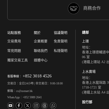
商務合作
總部
站點服務
關於
協議聲明
交易費用
企業概要
免責聲明
上環
地址：
常見問題
聯絡我們
私隱聲明
香港上環德輔道中 308
06 室
獨家交易工具
媒體中心
(港鐵上環站 A2 
上水廣場
+852 3018 4526
客服專線︰
地址：
香港上水龍琛路 39
交易日︰全日24小時 | 非交易日：9:00-18:00
1718-1721 室
郵箱︰cs@usmart.hk
(港鐵上水站 A4 
WhatsApp︰+852 5989 2641
投行部