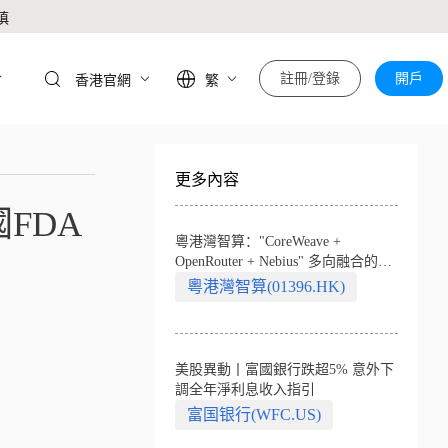
慎
於
註冊/登錄
開戶
香港官網
繁
更多內容
FDA
粵港灣智算："CoreWeave +
OpenRouter + Nebius" 多向融合的中
國智算新範式
粵港灣智算(01396.HK)
美股異動丨富國銀行跌超5% 意外下
調全年淨利息收入指引
富国银行(WFC.US)