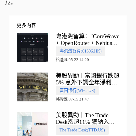
見。
更多內容
粵港灣智算："CoreWeave
+ OpenRouter + Nebius"
多向融合的中國智算新範
粵港灣智算(01396.HK)
式
格隆匯 05-22 14:20
美股異動丨富國銀行跌超
5% 意外下調全年淨利息
收入指引
富国银行(WFC.US)
格隆匯 07-15 21:47
美股異動丨The Trade
Desk漲超11% 獲納入標
普500指數
The Trade Desk(TTD.US)