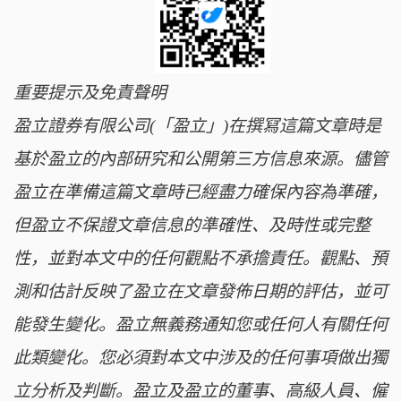
重要提示及免責聲明
盈立證券有限公司(「盈立」)在撰冩這篇文章時是
基於盈立的內部研究和公開第三方信息來源。儘管
盈立在準備這篇文章時已經盡力確保內容為準確，
但盈立不保證文章信息的準確性、及時性或完整
性，並對本文中的任何觀點不承擔責任。觀點、預
測和估計反映了盈立在文章發佈日期的評估，並可
能發生變化。盈立無義務通知您或任何人有關任何
此類變化。您必須對本文中涉及的任何事項做出獨
立分析及判斷。盈立及盈立的董事、高級人員、僱