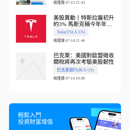
格隆匯 07-15 21:43
美股異動丨特斯拉盤初升
約3% 馬斯克稱今年年底
會有‘史詩級震撼’的演示
Tesla(TSLA.US)
格隆匯 07-14 21:46
巴克萊：美國對歐盟徵收
關稅將再次考驗美股韌性
巴克莱银行(BCS.US)
格隆匯 07-14 19:00
輕鬆入門

投資財富增值