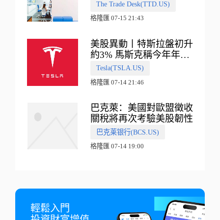
普500指數
The Trade Desk(TTD.US)
格隆匯 07-15 21:43
美股異動丨特斯拉盤初升
約3% 馬斯克稱今年年底
會有‘史詩級震撼’的演示
Tesla(TSLA.US)
格隆匯 07-14 21:46
巴克萊：美國對歐盟徵收
關稅將再次考驗美股韌性
巴克莱银行(BCS.US)
格隆匯 07-14 19:00
輕鬆入門

投資財富增值