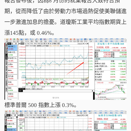
報吿發布後，因為8 月份的就業報吿大致符合預
期，從而降低了由於勞動力市場過熱促使美聯儲進
一步激進加息的擔憂。道瓊斯工業平均指數期貨上
漲145點，或 0.46%。
標準普爾 500 指數上漲 0.3%。