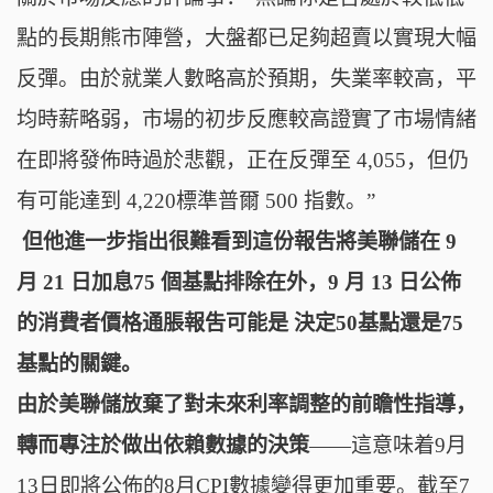
點的長期熊市陣營，大盤都已足夠超賣以實現大幅
反彈。由於就業人數略高於預期，失業率較高，平
均時薪略弱，市場的初步反應較高證實了市場情緒
在即將發佈時過於悲觀，正在反彈至 4,055，但仍
有可能達到 4,220標準普爾 500 指數。”
但他進一步指出很難看到這份報吿將美聯儲在 9
月 21 日加息75 個基點排除在外，9 月 13 日公佈
的消費者價格通脹報吿可能是 決定50基點還是75
基點的關鍵。
由於美聯儲放棄了對未來利率調整的前瞻性指導，
轉而專注於做出依賴數據的決策
——這意味着9月
13日即將公佈的8月CPI數據變得更加重要。
截至7