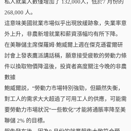
私人就業人數僅增加了 132,000人，低於7 月份的
268,000 人。
這意味美國就業市場似乎出現放緩跡象，
失業率意
外上升，
非農新增就業和薪資漲幅均有所下降。
在美聯儲主席傑羅姆·鮑威爾上週在傑克遜霍爾研
討會上發表鷹派講話稱，願意接受疲軟的勞動力條
件以換取物價降温後，投資者高度關注今晚的非農
數據
鮑威爾説，“勞動力市場特別強勁，但顯然失衡，
對工人的需求大大超過了可用工人的供應，可能需
要勞動力市場狀況“一些軟化”才能將通脹率降至美
聯儲 2% 的目標。