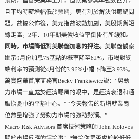
預期，儘管失業率上升，但就業參與率強勁回升，
且平均時薪增幅低於預期，
更有利於解決供應鏈問
題。
數據公佈後，美元指數波動加劇，美股期貨短
線走高，2年、10年期美債收益率倒掛有所緩和。
同時，市場降低對美聯儲加息的押注。
美聯儲觀察
顯示9月份加息75基點的概率降至62%，
市場對終
端利率的預測從4月份的3.96%小幅下降至3.93%。
萬寶盛華首席商務官Becky Frankiewicz説：“勞動
力市場一直處於經濟颶風的眼中，是經濟衰退和通
脹擔憂中的平靜中心。” “今天報吿的新增就業崗
位數量增強了勞動力市場的強勁勢頭。”
Macro Risk Advisors 首席技術策略師 John Kolovos
關於市場反應的評論事：
“無論你是否處於較低低