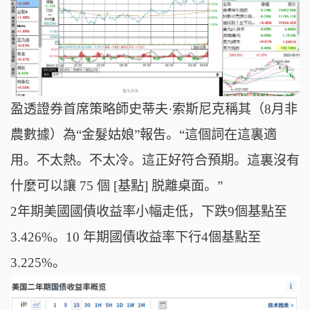
盈透證券首席策略師史蒂夫·索斯尼克稱其（8月非
農數據）為“金髮姑娘”報吿。“這個詞在這裏適
用。不太熱。不太冷。這正好符合預期。這裏沒有
什麼可以讓 75 個 [基點] 脱離桌面。”
2年期美國國債收益率小幅走低，下跌9個基點至
3.426%。10 年期國債收益率下行4個基點至
3.225%。