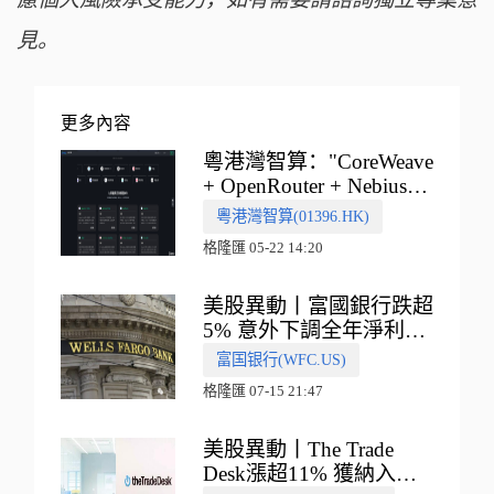
見。
更多內容
粵港灣智算："CoreWeave
+ OpenRouter + Nebius"
多向融合的中國智算新範
粵港灣智算(01396.HK)
式
格隆匯 05-22 14:20
美股異動丨富國銀行跌超
5% 意外下調全年淨利息
收入指引
富国银行(WFC.US)
格隆匯 07-15 21:47
美股異動丨The Trade
Desk漲超11% 獲納入標