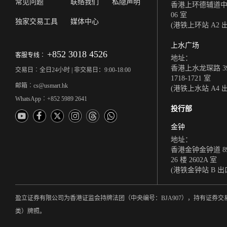
常见问题
联络我们
私隐声明
香港上环德辅道中 308
06 室
独家交易工具
媒体中心
(港铁上环站 A2 
上水广场
+852 3018 4526
客服专线︰
地址：
香港上水龙琛路 39
交易日︰全日24小时 | 非交易日：9:00-18:00
1718-1721 室
邮箱︰cs@usmart.hk
(港铁上水站 A4 
WhatsApp︰+852 5989 2641
投行部
金钟
地址：
香港金钟金钟道 8
26 楼 2602A 室
(港铁金钟站 B 出
盈立证券有限公司为香港证监会持牌法团（中央编号：BJA907），持有证
类）牌照。