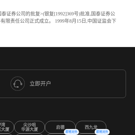
公司的批复>(银复[1992]369号)批准,国泰证券公
券有限责任公司正式成立。 1999年8月15日,中国证监会下
立即开户
锣湾
尖沙咀
启德
西九龙
富大厦
华源大厦
即将对外
即将对外