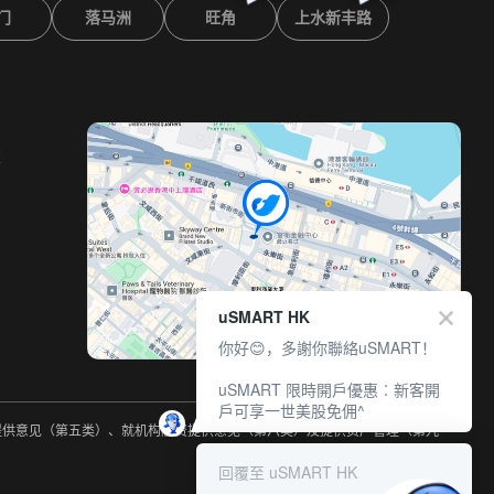
门
落马洲
旺角
上水新丰路
室
uSMART HK
你好😊，多謝你聯絡uSMART！
uSMART 限時開戶優惠︰新客開
戶可享一世美股免佣^
约提供意见（第五类）、就机构融资提供意见（第六类）及提供资产管理（第九
回覆至 uSMART HK