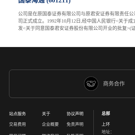
国泰海通 (601211)
公司是在原国泰证券有限公司与原君安证券有限责任公司合并基
司正式成立。1992年10月12日,经中国人民银行<关于成
发<关于同意国泰君安证券股份有限公司开业的批复>(证监机
商务合作
总部
站点服务
关于
协议声明
交易费用
企业概要
免责声明
上环
地址：