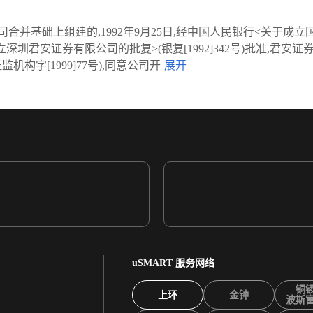
础上组建的,1992年9月25日,经中国人民银行<关于成立国泰证券
立深圳君安证券有限公司的批复>(银复[1992]342号)批准,君安证
构字[1999]77号),同意公司开
uSMART 服务网络
铜
上环
金钟
波斯