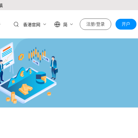
慎
于
注册/登录
开户
香港官网
简