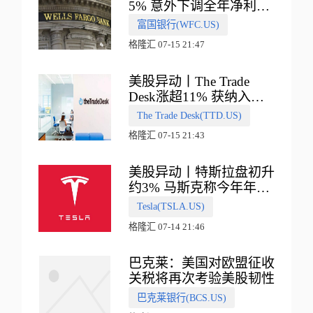
5% 意外下调全年净利息
收入指引
富国银行(WFC.US)
格隆汇 07-15 21:47
美股异动丨The Trade
Desk涨超11% 获纳入标
普500指数
The Trade Desk(TTD.US)
格隆汇 07-15 21:43
美股异动丨特斯拉盘初升
约3% 马斯克称今年年底
会有‘史诗级震撼’的演示
Tesla(TSLA.US)
格隆汇 07-14 21:46
巴克莱：美国对欧盟征收
关税将再次考验美股韧性
巴克莱银行(BCS.US)