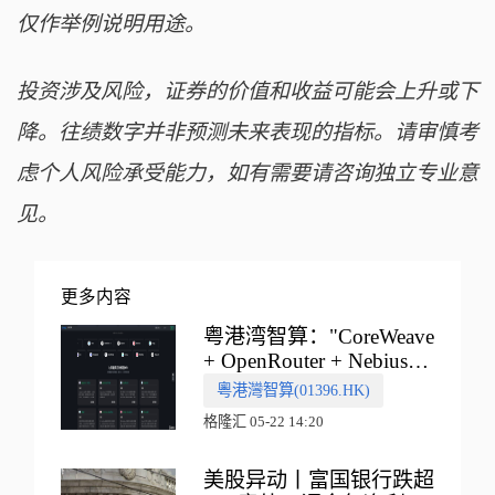
仅作举例说明用途。
投资涉及风险，证券的价值和收益可能会上升或下
降。往绩数字并非预测未来表现的指标。请审慎考
虑个人风险承受能力，如有需要请咨询独立专业意
见。
更多内容
粤港湾智算："CoreWeave
+ OpenRouter + Nebius"
多向融合的中国智算新范
粵港灣智算(01396.HK)
式
格隆汇 05-22 14:20
美股异动丨富国银行跌超