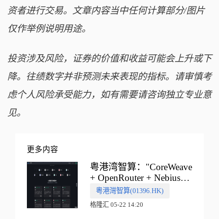
资者进行交易。文章内容当中任何计算部分/图片
仅作举例说明用途。
投资涉及风险，证券的价值和收益可能会上升或下
降。往绩数字并非预测未来表现的指标。请审慎考
虑个人风险承受能力，如有需要请咨询独立专业意
见。
更多内容
粤港湾智算："CoreWeave
+ OpenRouter + Nebius"
多向融合的中国智算新范
粵港灣智算(01396.HK)
式
格隆汇 05-22 14:20