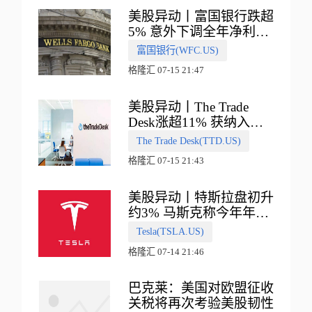
美股异动丨富国银行跌超
5% 意外下调全年净利息
收入指引
富国银行(WFC.US)
格隆汇 07-15 21:47
美股异动丨The Trade
Desk涨超11% 获纳入标
普500指数
The Trade Desk(TTD.US)
格隆汇 07-15 21:43
美股异动丨特斯拉盘初升
约3% 马斯克称今年年底
会有‘史诗级震撼’的演示
Tesla(TSLA.US)
格隆汇 07-14 21:46
巴克莱：美国对欧盟征收
关税将再次考验美股韧性