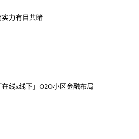
商实力有目共睹
「在线x线下」O2O小区金融布局