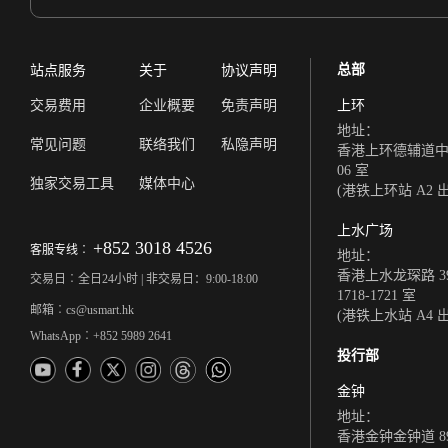
总部
站点服务
关于
协议声明
交易费用
企业概要
免责声明
上环
地址：
常见问题
联络我们
私隐声明
香港上环德辅道中 308
06 室
独家交易工具
媒体中心
(港铁上环站 A2 
上水广场
+852 3018 4526
客服专线︰
地址：
香港上水龙琛路 39
交易日︰全日24小时 | 非交易日：9:00-18:00
1718-1721 室
邮箱︰cs@usmart.hk
(港铁上水站 A4 
WhatsApp︰+852 5989 2641
投行部
金钟
地址：
香港金钟金钟道 8