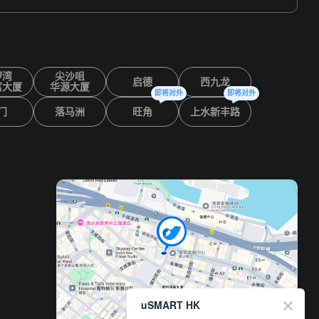
锣湾
尖沙咀
启德
西九龙
富大厦
华源大厦
即将对外
即将对外
门
落马洲
旺角
上水新丰路
室
uSMART HK