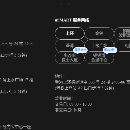
uSMART 服务网络
铜
上环
金钟
波斯
 号 24 楼 2405-
荃湾
上水广场
屯
即将对外
即将对外
出口步行 3 分钟)
尖沙咀
铜锣湾
良士大厦
金堡中心
地址：
 号上水广场 17 楼
香港上环德辅道中 308 号 24 楼 2405-06 
(港铁上环站 A2 出口步行 3 分钟)
出口步行 5 分钟)
营业时间：
交易日: 09:00 - 18:00
非交易日: 休息
9 号力宝中心一座