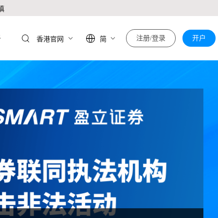
慎
于
注册/登录
开户
香港官网
简