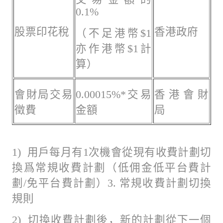
0.1%
股票印花稅
香港政府
（不足港幣$1
亦作港幣$1計
算）
會財局交易
0.00015%*交易
香港會財
徵費
金額
局
1) 用戶每月有1次機會從現有收費計劃切
換爲常規收費計劃（低佣金低平台費計
劃/免平台費計劃）3. 常規收費計劃切換
規則
2) 切換收費計劃後，新的計劃從下一個