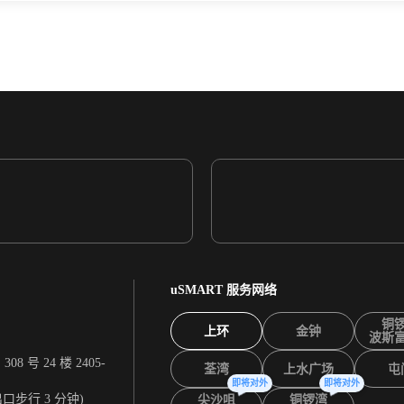
uSMART 服务网络
铜
上环
金钟
波斯
 号 24 楼 2405-
荃湾
上水广场
屯
即将对外
即将对外
出口步行 3 分钟)
尖沙咀
铜锣湾