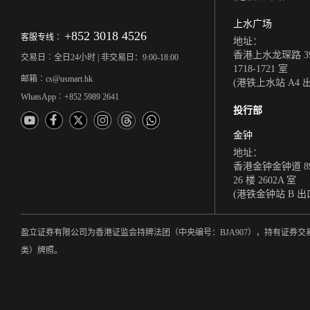
上水广场
+852 3018 4526
客服专线︰
地址：
香港上水龙琛路 39
交易日︰全日24小时 | 非交易日：9:00-18:00
1718-1721 室
邮箱︰cs@usmart.hk
(港铁上水站 A4 
WhatsApp︰+852 5989 2641
投行部
金钟
地址：
香港金钟金钟道 8
26 楼 2602A 室
(港铁金钟站 B 出
盈立证券有限公司为香港证监会持牌法团（中央编号：BJA907），持有证
类）牌照。