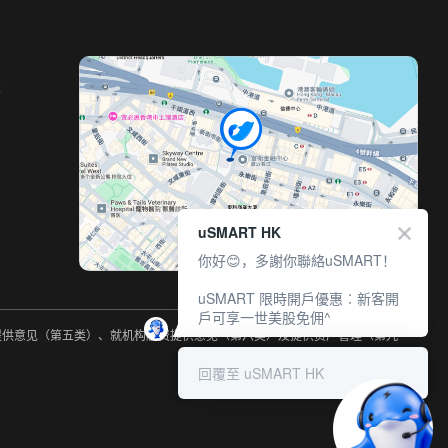
室
uSMART HK
你好😊，多謝你聯絡uSMART！
uSMART 限時開戶優惠︰新客開
戶可享一世美股免佣^
约提供意见（第五类）、就机构融资提供意见（第六类）及提供资产管理（第九
回覆至 uSMART HK