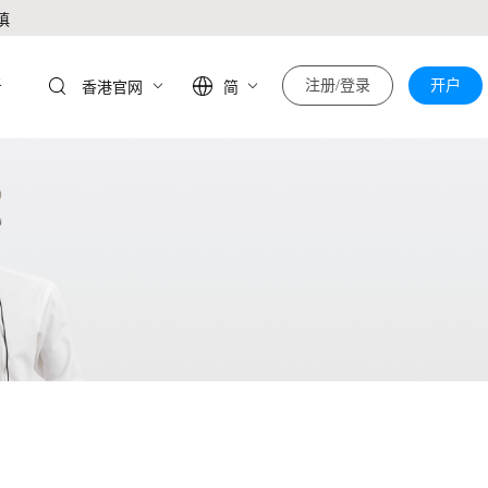
慎
于
注册/登录
开户
香港官网
简