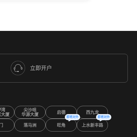
立即开户
锣湾
尖沙咀
启德
西九龙
富大厦
华源大厦
即将对外
即将对外
门
落马洲
旺角
上水新丰路