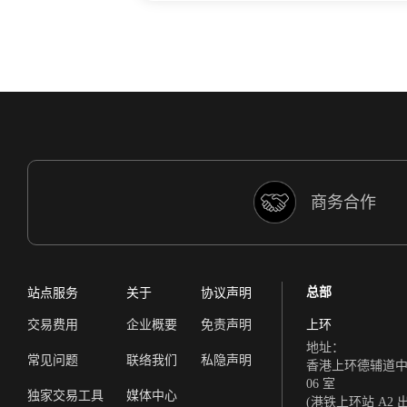
商务合作
总部
站点服务
关于
协议声明
交易费用
企业概要
免责声明
上环
地址：
常见问题
联络我们
私隐声明
香港上环德辅道中 308
06 室
独家交易工具
媒体中心
(港铁上环站 A2 