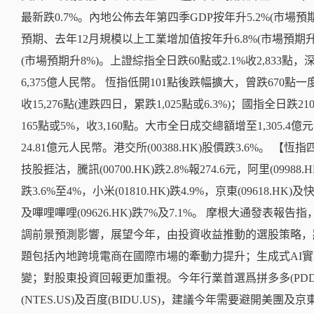
最新跌0.7%。內地公佈去年第四季GDP按年升5.2%(市場預期
預期、去年12月規模以上工業增加值按年升6.8%(市場預期升6
(市場預期升8%)。上證綜指全日跌60點或2.1%收2,833點
6,375億人民幣。 恆指低開101點後跌幅擴大，曾跌670點一度低
收15,276點(連跌四日，累跌1,025點或6.3%)；國指全日跌2
165點或5%，收3,160點。大市全日成交總額增至1,305.4
24.81億元人民幣。港交所(00388.HK)股價跌3.6%。 
技股捱沽，騰訊(00700.HK)跌2.8%報274.6元，阿里(09988.HK
跌3.6%至4%，小米(01810.HK)跌4.9%，京東(09618.HK)及快
及嗶哩嗶哩(09626.HK)跌7%及7.1%。 摩根大通發表
調前景預測影響，展望今年，由投資收益推動的選股策略，
題包括內地跨境電商在國際市場的牽動力提升；生成式AI
變；對股東投資回報更加重視。今年行業首選爲拼多多(PDD.US
(NTES.US)及百度(BIDU.US)，建議今年需要避開美團及京東