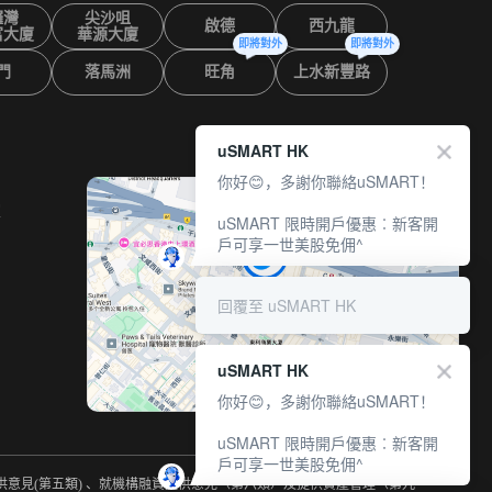
鑼灣
尖沙咀
啟德
西九龍
富大廈
華源大廈
即將對外
即將對外
門
落馬洲
旺角
上水新豐路
uSMART HK
你好😊，多謝你聯絡uSMART！
室
uSMART 限時開戶優惠︰新客開
戶可享一世美股免佣^
回覆至 uSMART HK
uSMART HK
你好😊，多謝你聯絡uSMART！
uSMART 限時開戶優惠︰新客開
戶可享一世美股免佣^
提供意見(第五類) 、就機構融資提供意見（第六類）及提供資產管理（第九