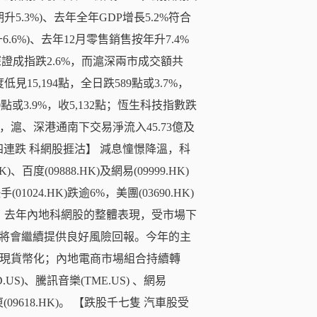
升5.3%)、去年全年GDP增長5.2%符合
.6%)、去年12月零售銷售按年升7.4%
，深證成指跌2.6%，而滬深兩市成交額共
見15,194點，全日跌589點或3.7%，
10點或3.9%，收5,132點；恆生科技指數跌
億元，滬、深港通南下交易淨流入45.73億及
【恆指四連跌 科網股捱沽】 減息憧憬降溫，科
)、百度(09888.HK)及網易(09999.HK)
手(01024.HK)跌逾6%，美團(03690.HK)
報告指，去年內地科網股的整體表現，受市場下
將會繼續提供良好風險回報。今年的主
實現貨幣化；內地電商市場組合持續轉
)、騰訊音樂(TME.US) 、網易
(09618.HK)。 【跌股千七隻 汽車股受