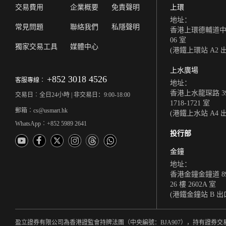
交易費用
企業概要
免責聲明
上環
地址：
常見問題
聯絡我們
私隱聲明
香港上環德輔道中 308
06 室
獨家交易工具
媒體中心
(港鐵上環站 A2 
上水廣場
+852 3018 4526
客服專線︰
地址：
香港上水龍琛路 39
交易日︰全日24小時 | 非交易日：9:00-18:00
1718-1721 室
郵箱︰cs@usmart.hk
(港鐵上水站 A4 
WhatsApp︰+852 5989 2641
投行部
金鐘
地址：
香港金鐘金鐘道 8
26 樓 2602A 室
(港鐵金鐘站 B 出
盈立證券有限公司為香港證監會持牌法團（中央編號：BJA907），持有證券交