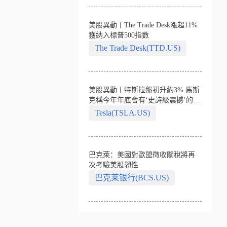
美股異動丨The Trade Desk漲超11%
獲納入標普500指數
The Trade Desk(TTD.US)
美股異動丨特斯拉盤初升約3% 馬斯
克稱今年年底會有‘史詩級震撼’的演
示
Tesla(TSLA.US)
巴克萊：美國對歐盟徵收關稅將再
次考驗美股韌性
巴克莱银行(BCS.US)