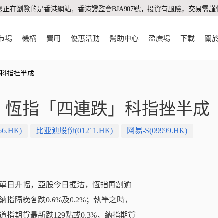
您正在瀏覽的是香港網站，香港證監會BJA907號，投資有風險，交易需謹
市場
機構
費用
優惠活動
幫助中心
盈廣場
下載
關
」科指挫半成
 恆指「四連跌」科指挫半成
6.HK)
比亚迪股份(01211.HK)
网易-S(09999.HK)
單日升幅，亞股今日捱沽，恆指再創逾
隔晚各跌0.6%及0.2%；執筆之時，
，道指期貨最新跌129點或0.3%，納指期貨