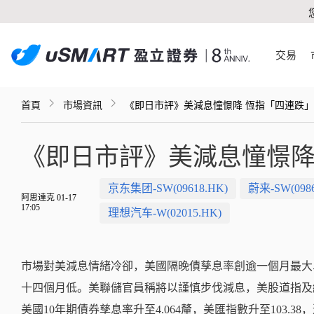
交易
首頁
市場資訊
《即日市評》美減息憧憬降 恆指「四連跌
《即日市評》美減息憧憬降
京东集团-SW(09618.HK)
蔚来-SW(0986
阿思達克 01-17
17:05
理想汽车-W(02015.HK)
市場對美減息情緒冷卻，美國隔晚債孳息率創逾一個月最大
十四個月低。美聯儲官員稱將以謹慎步伐減息，美股道指及納指
美國10年期債券孳息率升至4.064釐，美匯指數升至103.38