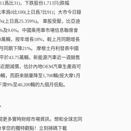
爲比31)，下跌股份1,713只(跌幅
爲0比100(上日爲7比91)；大市今日錄
9%(上日爲25.359%)。 車股受壓，比亞迪
K)跌9.8%及9.6%。中國乘用車市場信息聯席會
.8萬輛，按年增長18%，較上月同期增長
上月同期下降21%。 摩根士丹利發表中國
於43.75萬輛，新能源汽車近一週銷售
.US)近期減價，估計內地OEM汽車生產商可
，而蔚來銷量降至1,700輛(按大摩1月
滑9%至40,200輛的九個月低點。
T
閱更多實時財經市場資訊。想和全球志同
分享您的獨特觀點！立刻掃碼下載