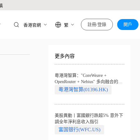
慎
於
註冊/登錄
開戶
香港官網
繁
更多內容
粵港灣智算："CoreWeave +
OpenRouter + Nebius" 多向融合的中
國智算新範式
粵港灣智算(01396.HK)
美股異動丨富國銀行跌超5% 意外下
調全年淨利息收入指引
富国银行(WFC.US)