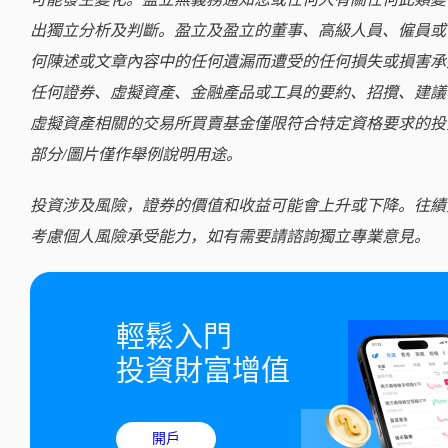
出獨立分析及判斷。盈立及盈立的董事、高級人員、僱員或
何陳述或文章內容中的任何遺漏而遭受的任何損失或損害承
任何證券、虛擬資產、金融產品或工具的要約、招攬、建議
虛擬資產相關的交易所買賣基金僅限符合特定資格要求的投
部分/圖片僅作舉例說明用途。
投資涉及風險，證券的價值和收益可能會上升或下降。往績
考慮個人風險承受能力，如有需要請諮詢獨立專業意見。
輕鬆入門

投資財富增值
開戶