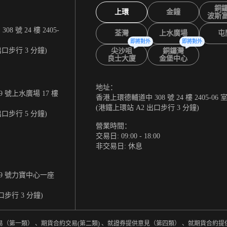
銅
上環
金鐘
波斯
 號 24 樓 2405-
荃灣
上水廣場
屯
即將對外
即將對外
出口步行 3 分鐘)
尖沙咀
銅鑼灣
良士大廈
金堡中心
地址：
 號上水廣場 17 樓
香港上環德輔道中 308 號 24 樓 2405-06 
(港鐵上環站 A2 出口步行 3 分鐘)
出口步行 5 分鐘)
營業時間：
交易日: 09:00 - 18:00
非交易日: 休息
9 號力寶中心一座
口步行 3 分鐘)
易（第一類） 、期貨合約交易(第二類) 、就證券提供意見（第四類） 、就期貨合約