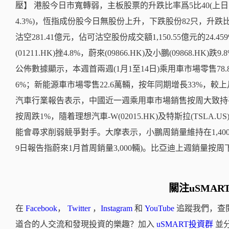
壓】 港股今日市寬轉弱，主板股票的升跌比率爲5比40(上日11
4.3%)，恆指成份股今日無股份上升，下跌股份82只，升跌比率
沽空281.41億元，佔可沽空股份成交額1,150.55億元的24.45
(01211.HK)挫4.8%，蔚來(09866.HK)及小鵬(09868.H
公佈數據顯示，本週首兩週(1月1至14日)乘用車市場零售78
6%；新能源車市場零售22.6萬輛，按年同期增長33%，較
汽車行業報告表示，中國近一週乘用車市場銷售按周大致持平
按周跌1%，隨着理想汽車-W(02015.HK)及特斯拉(TSLA
能會尋求削弱競爭對手。大摩表示，小鵬周銷量維持在1,400輛
9日報告指蔚來1月首周銷量3,000輛)。比亞迪上週銷量按周下
關注uSMAR
在
Facebook
，
Twitter
，
Instagram
和
YouTube
追蹤我們，查
道合的人交流和發現投資的樂趣？加入
uSMART投資群
並