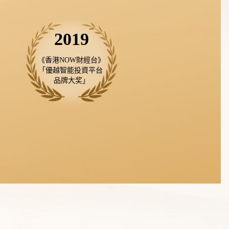
2019
《香港NOW財經台》

「優越智能投資平台 
品牌大奖」
討論區內找到一班志同道合的人分享心得，還可
以與多名知名導師對話，不再孤軍作戰！