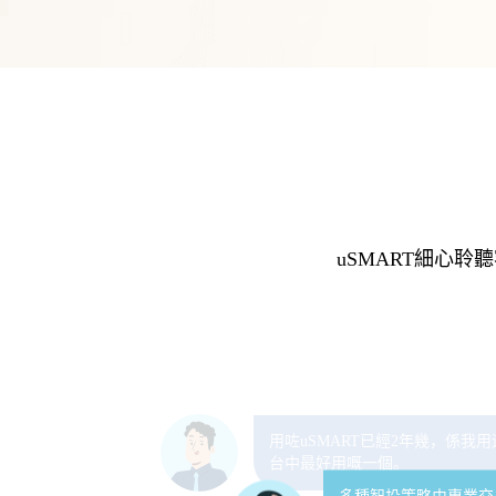
仲有10種智能條件單、今日熱股、智投診股等強
勢功能，幫我用低買高賣嘅智能條件單，買入心
uSMART盈立證券持有香港、新加坡、美國牌
儀嘅股票，在百忙之中投資“盈”亦有道。
照，品牌有保障。
uSMART細心
多種智投策略由專業交
動態及調整投資組合，
用咗uSMART已經2年幾，係我
讓投資者省心省力。