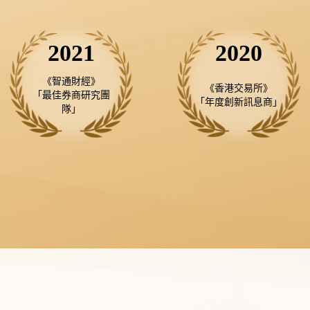
2021
2020
《智通財經》

《香港交易所》

「最佳券商研究團
「年度創新訊息商」
隊」
用咗uSMART已經2年幾，係我用過嘅證券交易平
台中最好用嘅一個。