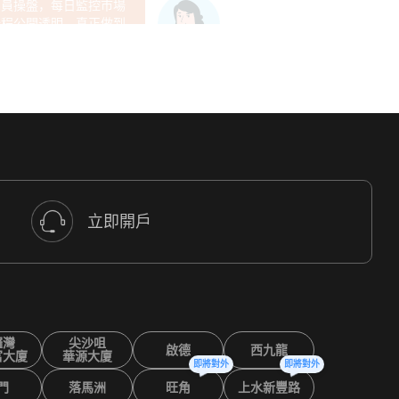
uSMART 提供債券交易、高端理財、美股配售
等。
易員操盤，每日監控市場
全程公開透明，真正做到
立即開戶
美股期權交易費用整體比其他節省41%。此外，
持倉股票還可以用來抵押買基金，每日隨時贖
鑼灣
尖沙咀
回，善用閒置資金。
啟德
西九龍
富大廈
華源大廈
即將對外
即將對外
門
落馬洲
旺角
上水新豐路