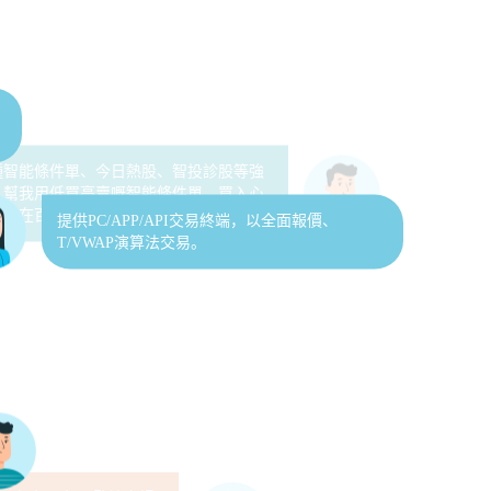
提供PC/APP/API交易終端，以全面報價、
T/VWAP演算法交易。
0種智能條件單、今日熱股、智投診股等強
，幫我用低買高賣嘅智能條件單，買入心
，在百忙之中投資“盈”亦有道。