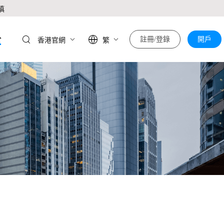
慎
於
註冊/登錄
開戶
香港官網
繁