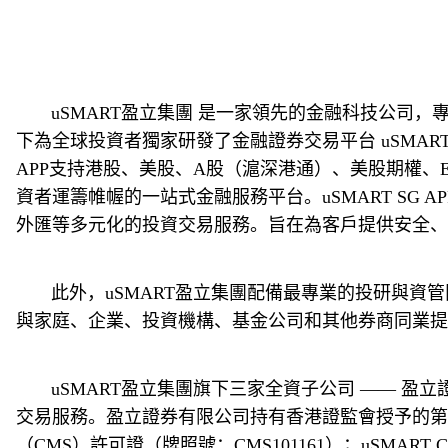
       uSMART盈立集團 是一家領先的金融科技公司，專注於為客戶提供智能、專業且卓越的一站式金融服務與解決方案。我們致力於將科技與金融深度融合，旗
下為全球投資者獨家研發了金融證券交易平台 uSMART H
APP支持港股、美股、A股（滬深港通）、美股期權
資者運籌帷幄的一站式金融服務平台。uSMART SG 
外匯等多元化的投資交易服務。旨在為客戶提供安全、
       此外，uSMART盈立集團配備最專業的投研與資管團隊，提供資產管理、財富管理、證券經紀、機構業務、LPF服務和投行業務，致力於服務超高淨值個人
與家庭、企業、投資機構、基金公司和其他券商同業提
       uSMART盈立集團旗下三家全資子公司 —— 盈立證券有限公司、盈立證券（新加坡）有限公司及 uSMART CAPITAL, LLC 致力為客戶提供安全可靠的證券
交易服務。盈立證券有限公司持有香港證監會授予的第 1
（CMS）許可證（牌照號：CMS101161）；uSMART 