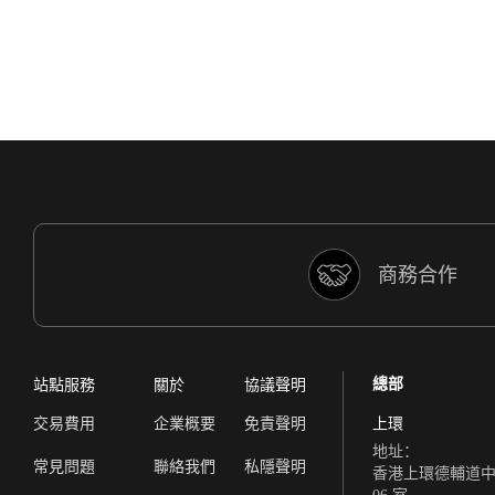
討論區內找到一班志同道合的人分享心得，還可
以與多名知名導師對話，不再孤軍作戰！
用過很多家券商，對uSMART
不僅介面簡約流暢，而且系統穩
商務合作
總部
站點服務
關於
協議聲明
交易費用
企業概要
免責聲明
上環
對投資新手選擇安全可靠的投資平台非常重要。
地址：
常見問題
聯絡我們
私隱聲明
香港上環德輔道中 308