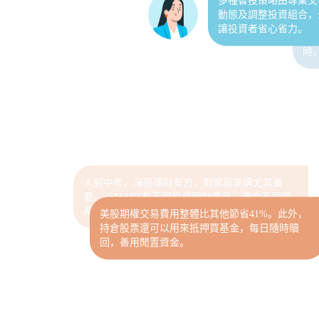
台中最好用嘅一個。
最
時
美股期權交易費用整體比其他節省41%。此外，
持倉股票還可以用來抵押買基金，每日隨時贖
人到中年，深感理財有方，對家庭來講尤其重
回，善用閒置資金。
要。uSMART有不同投資理財產品，適合不同資
產類型的家庭作投資。