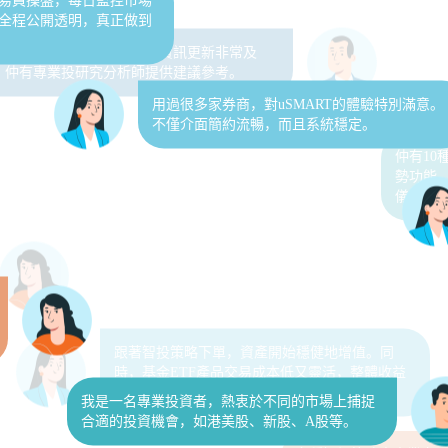
用過很多家券商，對uSMART的體驗特別滿意。
不僅介面簡約流暢，而且系統穩定。
鍾意嘅功能係盈廣場，財經資訊更新非常及
，仲有專業投研究分析師提供建議參考。
仲有1
勢功能
儀嘅股票
我是一名專業投資者，熱衷於不同的市場上捕捉
合適的投資機會，如港美股、新股、A股等。
跟著智投策略下單，資產開始穩健地增值。同
時，基金ETF產品交易成本低又靈活，整體收益
也不錯。