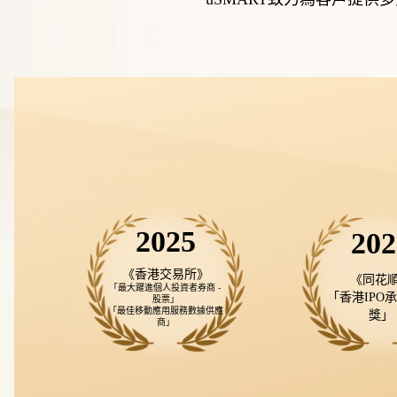
2025
202
《香港交易所》
《同花順
「最大躍進個人投資者券商 - 
「香港IPO
股票」

「最佳移動應用服務數據供應
獎」
商」