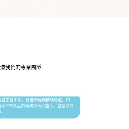
能係盈廣場，財經資訊更新非常及
業投研究分析師提供建議參考。
投資新手選擇安全可靠的投資平台非常重要。
打造我們的專業團隊
智投策略下單，資產開始穩健地增值。同
基金ETF產品交易成本低又靈活，整體收益
到交易操作的每個細節，都有
錯。
不得不讚賞用eDDA 入金，