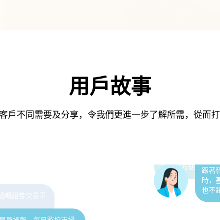
最鍾意嘅功
時，仲有專
對
用戶故事
人到中年，深感理財有方，對家庭來講尤其重
要。uSMART有不同投資理財產品，適合不同資
聆聽客戶不同需要及分享，令我們更進一步了解所需，從而
產類型的家庭作投資。
有港美新股，支援暗盤交易及0手續費，還有豐富
的投資課程，逐步由淺入深，對於新手來說非常
好！
跟著
時，
由線上開戶、存款
也不
專業客服陪伴左右，
真的很方便！
易員操盤，每日監控市場
全程公開透明，真正做到
用過嘅證券交易平