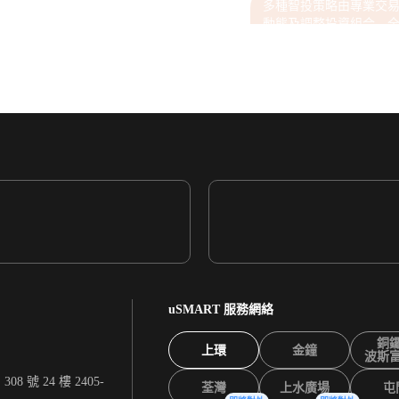
多種智投策略由專業交
動態及調整投資組合，
讓投資者省心省力。
的體驗特別滿意。
定。
提供PC/APP/API交易終端，以全面報價、
T/VWAP演算法交易。
uSMART 服務網絡
銅
上環
金鐘
波斯
 號 24 樓 2405-
荃灣
上水廣場
屯