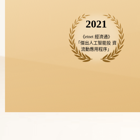
2021
《etnet 經濟通》

「傑出人工智能投 資
流動應用程序」
由線上開戶、存款到交易操作的每個細節，都有
專業客服陪伴左右，不得不讚賞用eDDA 入金，
真的很方便！