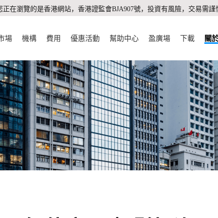
您正在瀏覽的是香港網站，香港證監會BJA907號，投資有風險，交易需謹
市場
機構
費用
優惠活動
幫助中心
盈廣場
下載
關