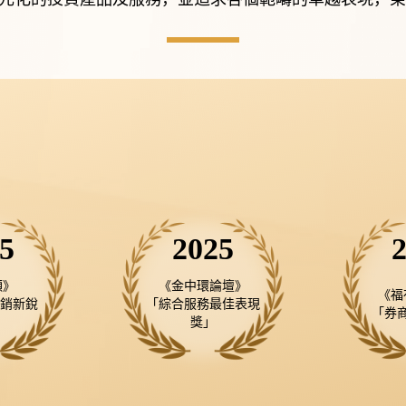
5
2025
》

《金中環論壇》

《福
承銷新銳
「綜合服務最佳表現
「券
獎」