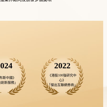
2024
2022
《港股100強研究中
布斯中國》

心》

商創新服務」
「傑出互聯網券商」