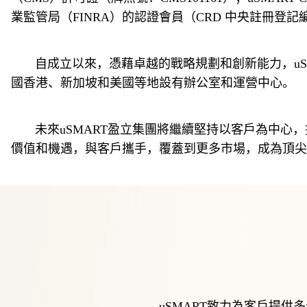
業監管局（FINRA）的認證會員（CRD 中央註冊登記編號
       自成立以來，憑藉卓越的戰略規劃和創新能力，uSMART盈立集團發展迅速，先後獲得香港知名財團入股，以及周大福及其關聯公司持股。目前，我們在中
國香港、新加坡和美國等地設有辦公室和運營中心。
       未來uSMART盈立集團將繼續堅持以客戶為中心，推動技術創新和服務升級，持續為全球客戶降低投資成本，優化交易體驗，堅持為全球投資者創造更多的
價值和機遇，與客戶攜手，覆蓋到更多市場，成為頂尖
uSMART致力為客戶提