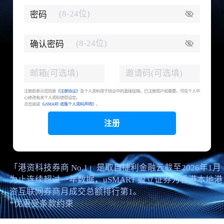
密码
确认密码
注册即表示您同意
《注册协议》
及个人资料用于协议中的直接促销。已注册用户如需要，可在个人中
心修改有关个人资料使用设定。
点击阅读
《uSMART 收集个人资料声明》
。
注册
「港资科技券商 No.1」是取自捷利金融云截至2026年1月
为止连续超过一年数据，uSMART 盈立证券为香港本地港
资互联网券商月成交总额排行第1。
*优惠受条款约束