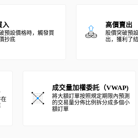
高價賣出 
買
股價突破預設價格時，觸發賣
出，獲利了結 
成交量加權委託（VWAP) 
價
將大額訂單按照規定期限內預測
根據
的交易量分佈比例拆分成多個小
發委
額訂單 