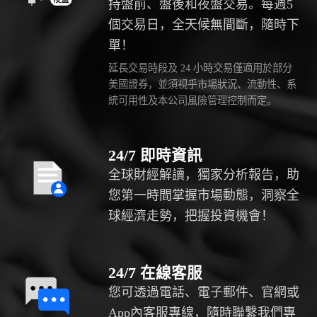
持盤前、盤後和夜盤交易。每週5
個交易日，全天候無間斷，隨時下
單！
延長交易時段及 24 小時交易僅適用於部分
美國證券，並須視乎市場狀況、流動性、系
統可用性及本公司風險管理控制而定。
24/7 即時資訊
全球財經解讀，獨家分析報告，助
您第一時間掌握市場動態，洞察全
球經濟走勢，把握投資機會！
24/7 在線客服
您可透過電話、電子郵件、官網或
App內客服專線，隨時聯繫我們專