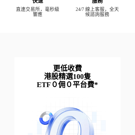
快速
服務
直連交易所，毫秒級
24/7 線上客服，全天
響應
候諮詢服務
更低收費

港股精選100隻

ETF０佣０平台費*