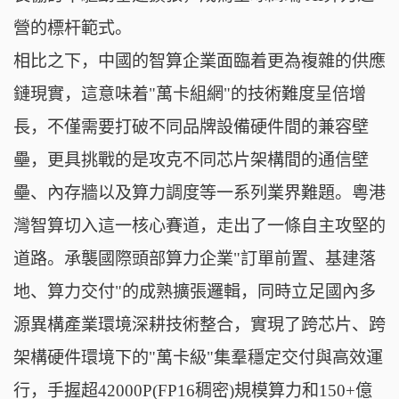
營的標杆範式。
相比之下，中國的智算企業面臨着更為複雜的供應
鏈現實，這意味着"萬卡組網"的技術難度呈倍增
長，不僅需要打破不同品牌設備硬件間的兼容壁
壘，更具挑戰的是攻克不同芯片架構間的通信壁
壘、內存牆以及算力調度等一系列業界難題。粵港
灣智算切入這一核心賽道，走出了一條自主攻堅的
道路。承襲國際頭部算力企業"訂單前置、基建落
地、算力交付"的成熟擴張邏輯，同時立足國內多
源異構產業環境深耕技術整合，實現了跨芯片、跨
架構硬件環境下的"萬卡級"集羣穩定交付與高效運
行，手握超42000P(FP16稠密)規模算力和150+億