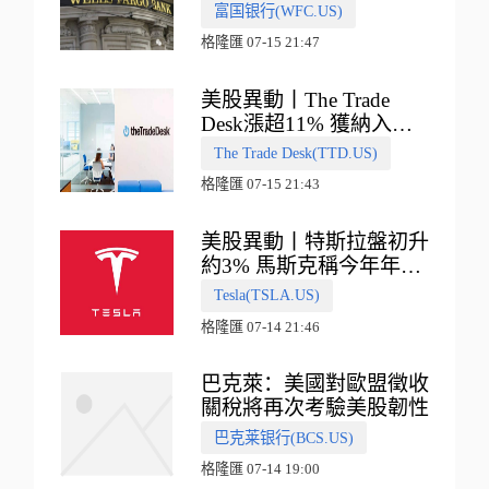
收入指引
富国银行(WFC.US)
格隆匯 07-15 21:47
美股異動丨The Trade
Desk漲超11% 獲納入標
普500指數
The Trade Desk(TTD.US)
格隆匯 07-15 21:43
美股異動丨特斯拉盤初升
約3% 馬斯克稱今年年底
會有‘史詩級震撼’的演示
Tesla(TSLA.US)
格隆匯 07-14 21:46
巴克萊：美國對歐盟徵收
關稅將再次考驗美股韌性
巴克莱银行(BCS.US)
格隆匯 07-14 19:00