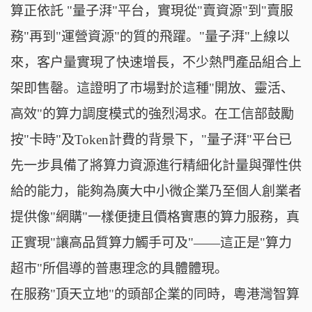
算正依託 "量子湃"平台，實現從"賣資源"到"賣服
務"再到"運營資源"的質的飛躍。"量子湃"上線以
來，客户量實現了快速增長，不少熱門產品組合上
架即售罄。這證明了市場對於這種"開放、靈活、
高效"的算力調度模式的強烈渴求。在工信部鼓勵
按"卡時"及Token計費的背景下，"量子湃"平台已
先一步具備了將算力資源進行精細化計量與彈性供
給的能力，能夠為廣大中小微企業乃至個人創業者
提供像"網購"一樣便捷且價格實惠的算力服務，真
正實現"讓高品質算力觸手可及"——這正是"算力
超市"所倡導的普惠理念的具體體現。
在服務"頂天立地"的頭部企業的同時，粵港灣智算