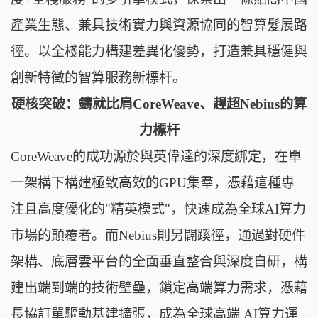
產業生態、兼具技術實力與資源協同的智算髮展路
徑。以全棧能力構建差異化優勢，打造兼具穩健與
創新特徵的智算服務新標杆。
硬核突破：鑄就比肩CoreWeave、趕超Nebius的算
力標杆
CoreWeave的成功源於與英偉達的深度綁定，在單
一架構下構建極致高效的GPU集羣，憑藉這種專
注且高度優化的"精英模式"，快速成為全球AI算力
市場的顛覆者。而Nebius則另闢蹊徑，通過對硬件
架構、底層雲平台的全面垂直整合與深度自研，構
建出端到端的技術壁壘，鎖定高端算力需求，憑藉
長協訂單驅動基建擴張，成為全球高端 AI算力運