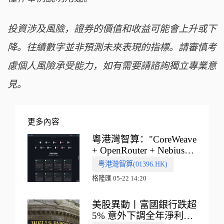
投資涉及風險，證券的價值和收益可能會上升或下
降。往績數字並非預測未來表現的指標。請審慎考
慮個人風險承受能力，如有需要請諮詢獨立專業意
見。
更多內容
粵港灣智算："CoreWeave
+ OpenRouter + Nebius"
多向融合的中國智算新範
粵港灣智算(01396.HK)
式
格隆匯 05-22 14:20
美股異動丨富國銀行跌超
5% 意外下調全年淨利息