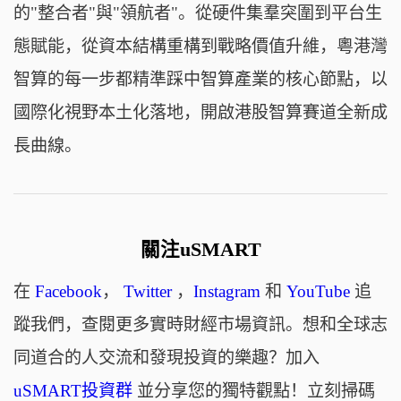
的"整合者"與"領航者"。從硬件集羣突圍到平台生
態賦能，從資本結構重構到戰略價值升維，粵港灣
智算的每一步都精準踩中智算產業的核心節點，以
國際化視野本土化落地，開啟港股智算賽道全新成
長曲線。
關注uSMART
在
Facebook
，
Twitter
，
Instagram
和
YouTube
追
蹤我們，查閱更多實時財經市場資訊。想和全球志
同道合的人交流和發現投資的樂趣？加入
uSMART投資群
並分享您的獨特觀點！立刻掃碼