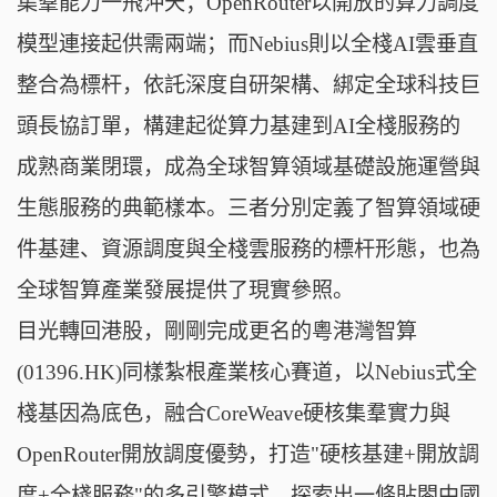
集羣能力一飛沖天；OpenRouter以開放的算力調度
模型連接起供需兩端；而Nebius則以全棧AI雲垂直
整合為標杆，依託深度自研架構、綁定全球科技巨
頭長協訂單，構建起從算力基建到AI全棧服務的
成熟商業閉環，成為全球智算領域基礎設施運營與
生態服務的典範樣本。三者分別定義了智算領域硬
件基建、資源調度與全棧雲服務的標杆形態，也為
全球智算產業發展提供了現實參照。
目光轉回港股，剛剛完成更名的粵港灣智算
(01396.HK)同樣紮根產業核心賽道，以Nebius式全
棧基因為底色，融合CoreWeave硬核集羣實力與
OpenRouter開放調度優勢，打造"硬核基建+開放調
度+全棧服務"的多引擎模式，探索出一條貼閤中國