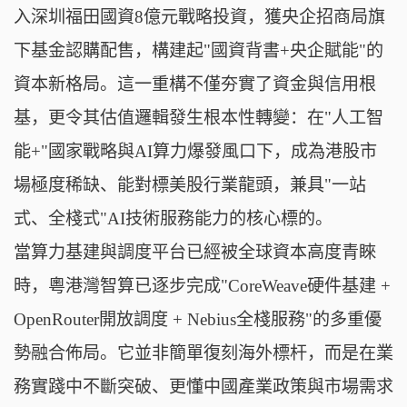
入深圳福田國資8億元戰略投資，獲央企招商局旗
下基金認購配售，構建起"國資背書+央企賦能"的
資本新格局。這一重構不僅夯實了資金與信用根
基，更令其估值邏輯發生根本性轉變：在"人工智
能+"國家戰略與AI算力爆發風口下，成為港股市
場極度稀缺、能對標美股行業龍頭，兼具"一站
式、全棧式"AI技術服務能力的核心標的。
當算力基建與調度平台已經被全球資本高度青睞
時，粵港灣智算已逐步完成"CoreWeave硬件基建 +
OpenRouter開放調度 + Nebius全棧服務"的多重優
勢融合佈局。它並非簡單復刻海外標杆，而是在業
務實踐中不斷突破、更懂中國產業政策與市場需求