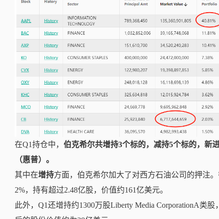
在Q1持仓中，
伯克希尔共增持3个标的，减持5个标的，新
（惠普）。
其中
在
增持
方面，
伯克希尔
加大了对西方石油公司的押注。
2%，持有超过2.48亿股，价值约161亿美元。
此外，
Q1还增持约1300万股
Liberty Media Corpora