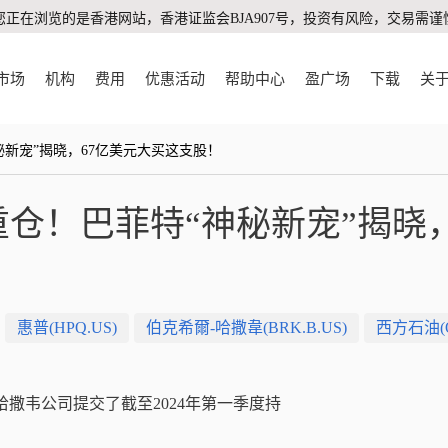
您正在浏览的是香港网站，香港证监会BJA907号，投资有风险，交易需谨
市场
机构
费用
优惠活动
帮助中心
盈广场
下载
关
秘新宠”揭晓，67亿美元大买这支股！
仓！巴菲特“神秘新宠”揭晓，
惠普(HPQ.US)
伯克希爾-哈撒韋(BRK.B.US)
西方石油(O
哈撒韦公司提交了截至2024年第一季度
持