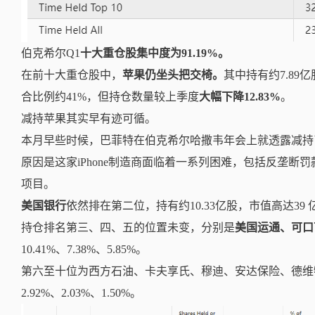
伯克希尔
Q1
十大重仓股集中度为91.19%。
在前十大
重仓股中，
苹果仍坐头把交椅。
其中持有约7.89亿
合比例约41%，但持仓数量较上季度
大幅下降12.83%
。
减持苹果其实早有迹可循。
本月早些时候，巴菲特在伯克希尔哈撒韦年会上就透露
减持
原因是这家iPhone制造商面临着一系列困难，包括反垄断
项目。
美国银行
依然
排在第二位
，持有约10.33亿股，市值高达39
持仓排名第三、四、五的位置未变，分别是
美国运通、可口
10.41%、
7.38%、5.85%。
第六至十位为西方石油、卡夫享氏、穆迪、安达保险、德维
2.92%、2.03%、1.50%。