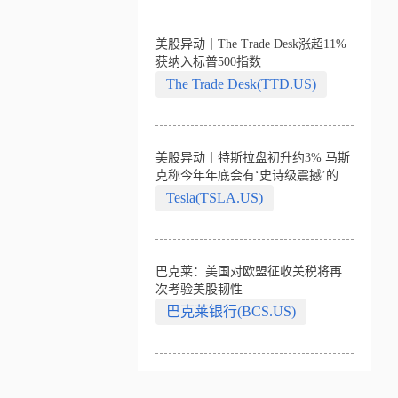
美股异动丨The Trade Desk涨超11%
获纳入标普500指数
The Trade Desk(TTD.US)
美股异动丨特斯拉盘初升约3% 马斯
克称今年年底会有‘史诗级震撼’的演
示
Tesla(TSLA.US)
巴克莱：美国对欧盟征收关税将再
次考验美股韧性
巴克莱银行(BCS.US)