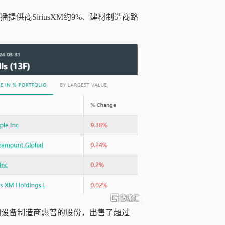
播提供商
SiriusXM
约9%、
建材制
造商路
围设备制造商惠普的股份，出售了超过