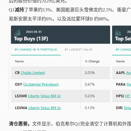
后的股份价值约为29亿美元。
Q1
减持
了
苹果约13%、
美国能源巨头雪佛龙
约2.5%
、
衞星广
易斯安那太平洋
约6%，以及
派拉蒙环球B
约
88%。
清仓惠普。
文件显示，伯克希尔Q1完全清空了计算机和外