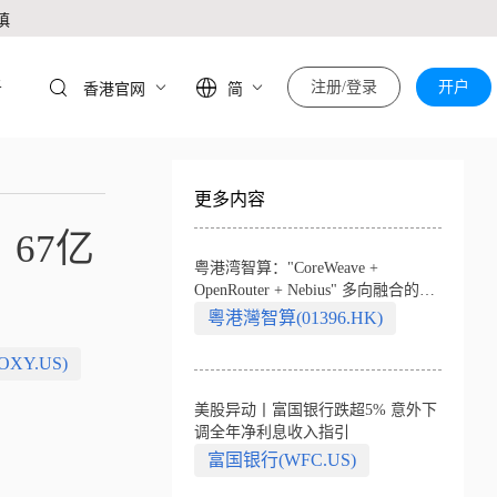
慎
于
注册/登录
开户
香港官网
简
更多内容
67亿
粤港湾智算："CoreWeave +
OpenRouter + Nebius" 多向融合的中
国智算新范式
粵港灣智算(01396.HK)
XY.US)
美股异动丨富国银行跌超5% 意外下
调全年净利息收入指引
富国银行(WFC.US)