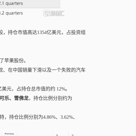
股，
持仓
市值高达
1354
亿美元，
占投资组
了苹果股份。
罚款、在中国销量下滑以及一个失败的汽车
 亿美元，占持仓总市值的约 12%。
可乐、雪佛龙
，持仓比例分别约为
特，
持仓比例分别为
4.86%、3.62%、