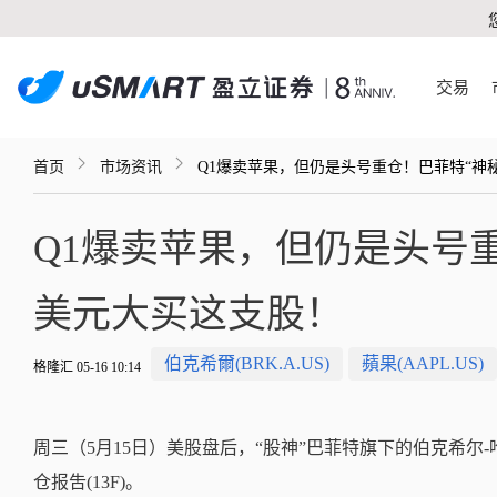
交易
首页
市场资讯
Q1爆卖苹果，但仍是头号重仓！巴菲特“神
Q1爆卖苹果，但仍是头号重
美元大买这支股！
伯克希爾(BRK.A.US)
蘋果(AAPL.US)
格隆汇 05-16 10:14
周三（5月15日）美股盘后，
“股神”巴菲特旗下的伯克希尔-
仓报吿(13F)。