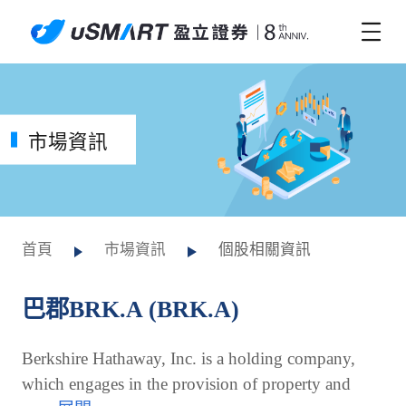
市場資訊
首頁
市場資訊
個股相關資訊
巴郡BRK.A (BRK.A)
Berkshire Hathaway, Inc. is a holding company,
which engages in the provision of property and