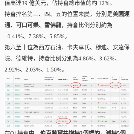
值高達39 億美元，佔持倉總市值的約 12%。
持倉排名第三、四、五的位置未變，分別是
美國運
通、可口可樂、雪佛龍
，持倉比例分別約為
10.41%、
7.38%、5.85%。
第六至十位為西方石油、卡夫享氏、穆迪、安達保
險、德維特，
持倉比例分別為
4.86%、3.62%、
2.92%、2.03%、1.50%。
在Q1持倉中，
伯克希爾共增持3個標的，減持5個