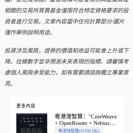
相關的交易所買賣基金僅限符合特定資格要求的投
資者進行交易。文章內容當中任何計算部分/圖片
僅作舉例說明用途。
投資涉及風險，證券的價值和收益可能會上升或下
降。往績數字並非預測未來表現的指標。請審慎考
慮個人風險承受能力，如有需要請諮詢獨立專業意
見。
更多內容
粵港灣智算："CoreWeave
+ OpenRouter + Nebius"
多向融合的中國智算新範
粵港灣智算(01396.HK)