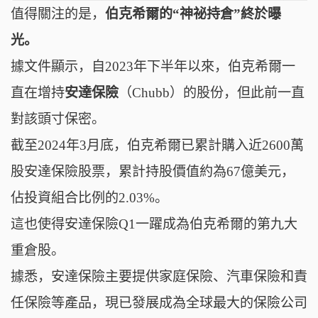
值得關注的是，
伯克希爾的“神祕持倉”終於曝
光。
據文件顯示，自2023年下半年以來，伯克希爾一
直在增持
安達保險
（
Chubb）
的股份，但此前
一直
對該頭寸保密。
截至2024年3月底，伯克希爾已累計購入近2600萬
股安達保險股票，累計持股價值約為67億美元，
佔投資組合比例的
2.03%。
這也使得安達保險Q1一躍成為伯克希爾的第九大
重倉股。
據悉，安達保險主要提供家庭保險、汽車保險和責
任保險等產品，現已發展成為全球最大的保險公司