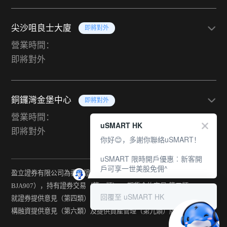
尖沙咀良士大廈
即將對外
營業時間：
即將對外
銅鑼灣金堡中心
即將對外
營業時間：
uSMART HK
即將對外
你好😊，多謝你聯絡uSMART！
uSMART 限時開戶優惠︰新客開
戶可享一世美股免佣^
盈立證券有限公司為香港證監會持牌法團（中央編號：
BJA907），持有證券交易（第一類） 、期貨合約交易(第二類) 、
回覆至 uSMART HK
就證券提供意見（第四類） 、就期貨合約提供意見(第五類) 、就機
構融資提供意見（第六類）及提供資產管理（第九類）牌照。