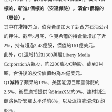
標的，新進1個標的（安達保險），清倉1個標的
（惠普）。
其中
在
增持
方面，
伯克希爾
加大了對西方石油公司
的押注。
截至3月底，伯克希爾的持倉量增加了近
2%，持有超過2.48億股，價值約161億美元。
此外，
Q1還增持約1300萬股
Liberty Media
CorporationA類股，約2200萬股C類股。截至3月
底，合併後的股份價值約為29億美元。
Q1
減持
了
蘋果約13%、
美國能源巨頭雪佛龍
約
2.5%
、
衞星廣播提供商
SiriusXM
約9%、
建材制
造
商路易斯安那太平洋
約6%，以及
派拉蒙環球B
約
88%。