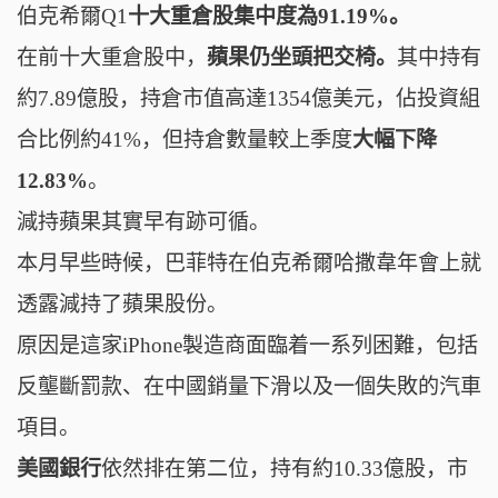
伯克希爾
Q1
十大重倉股集中度為91.19%。
在前十大
重倉股中，
蘋果仍坐頭把交椅。
其中持有
約7.89億股，
持倉
市值高達
1354
億美元，
佔投資組
合比例約41%，但持倉數量較上季度
大幅下降
12.83%
。
減持蘋果其實早有跡可循。
本月早些時候，巴菲特在伯克希爾哈撒韋年會上就
透露
減持了蘋果股份。
原因是這家iPhone製造商面臨着一系列困難，包括
反壟斷罰款、在中國銷量下滑以及一個失敗的汽車
項目。
美國銀行
依然
排在第二位
，持有約10.33億股，市