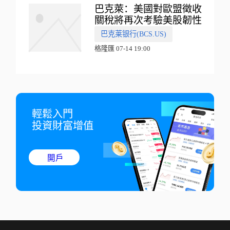
巴克萊：美國對歐盟徵收
關稅將再次考驗美股韌性
巴克莱银行(BCS.US)
格隆匯 07-14 19:00
輕鬆入門

投資財富增值
開戶