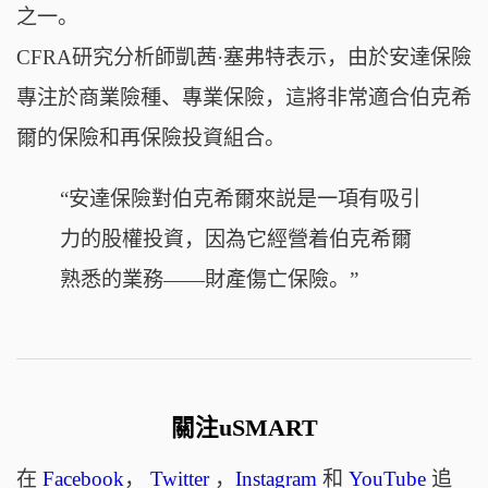
之一。
CFRA研究分析師凱茜·塞弗特表示，
由於安達保險
專注於商業險種、專業保險，這將非常適合伯克希
爾的保險和再保險投資組合。
“安達保險對伯克希爾來説是一項有吸引
力的股權投資，因為它經營着伯克希爾
熟悉的業務——財產傷亡保險。”
關注uSMART
在
Facebook
，
Twitter
，
Instagram
和
YouTube
追