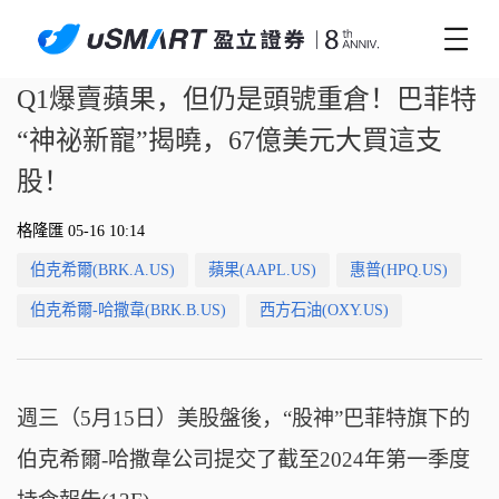
Q1爆賣蘋果，但仍是頭號重倉！巴菲特
“神祕新寵”揭曉，67億美元大買這支
股！
格隆匯 05-16 10:14
伯克希爾(BRK.A.US)
蘋果(AAPL.US)
惠普(HPQ.US)
伯克希爾-哈撒韋(BRK.B.US)
西方石油(OXY.US)
週三（5月15日）美股盤後，
“股神”巴菲特旗下的
伯克希爾-哈撒韋公司提交了截至2024年第一季度