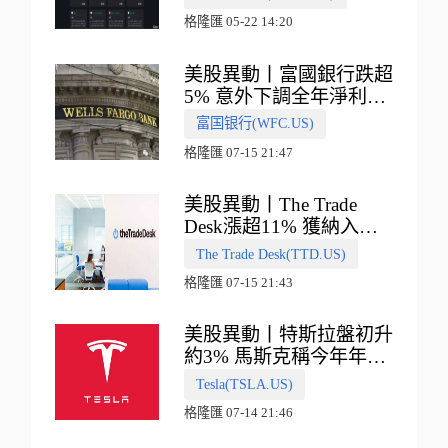
式
格隆匯 05-22 14:20
美股異動丨富國銀行跌超
5% 意外下調全年淨利息
收入指引
富国银行(WFC.US)
格隆匯 07-15 21:47
美股異動丨The Trade
Desk漲超11% 獲納入標
普500指數
The Trade Desk(TTD.US)
格隆匯 07-15 21:43
美股異動丨特斯拉盤初升
約3% 馬斯克稱今年年底
會有‘史詩級震撼’的演示
Tesla(TSLA.US)
格隆匯 07-14 21:46