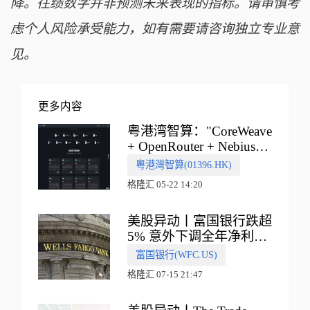
降。往绩数字并非预测未来表现的指标。请审慎考
虑个人风险承受能力，如有需要请咨询独立专业意
见。
更多内容
粤港湾智算："CoreWeave
+ OpenRouter + Nebius"
多向融合的中国智算新范
粵港灣智算(01396.HK)
式
格隆汇 05-22 14:20
美股异动丨富国银行跌超
5% 意外下调全年净利息
收入指引
富国银行(WFC.US)
格隆汇 07-15 21:47