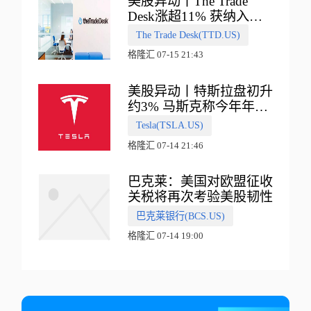
美股异动丨The Trade
Desk涨超11% 获纳入标
普500指数
The Trade Desk(TTD.US)
格隆汇 07-15 21:43
美股异动丨特斯拉盘初升
约3% 马斯克称今年年底
会有‘史诗级震撼’的演示
Tesla(TSLA.US)
格隆汇 07-14 21:46
巴克莱：美国对欧盟征收
关税将再次考验美股韧性
巴克莱银行(BCS.US)
格隆汇 07-14 19:00