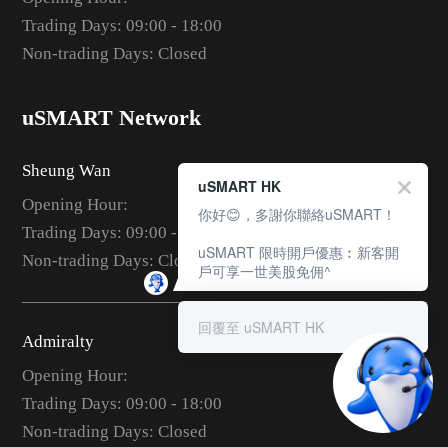
Trading Days: 09:00 - 18:00
Non-trading Days: Closed
uSMART Network
Sheung Wan
uSMART HK
Opening Hour:
你好😊，多謝你聯絡uSMART！
Trading Days: 09:00 - 18:00
uSMART 限時開戶優惠︰新客開
Non-trading Days: Closed
戶可享一世美股免佣^
回覆至 uSMART HK
Admiralty
Opening Hour:
Trading Days: 09:00 - 18:00
Non-trading Days: Closed