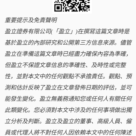
重要提示及免責聲明
盈立證券有限公司(「盈立」)在撰冩這篇文章時是
基於盈立的內部研究和公開第三方信息來源。儘管
盈立在準備這篇文章時已經盡力確保內容為準確，
但盈立不保證文章信息的準確性、及時性或完整
性，並對本文中的任何觀點不承擔責任。觀點、預
測和估計反映了盈立在文章發佈日期的評估，並可
能發生變化。盈立無義務通知您或任何人有關任何
此類變化。您必須對本文中涉及的任何事項做出獨
立分析及判斷。盈立及盈立的董事、高級人員、僱
員或代理人將不對任何人因依賴本文中的任何陳述