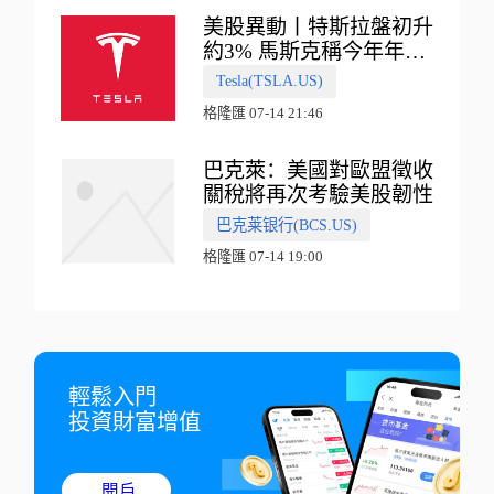
美股異動丨特斯拉盤初升
約3% 馬斯克稱今年年底
會有‘史詩級震撼’的演示
Tesla(TSLA.US)
格隆匯 07-14 21:46
巴克萊：美國對歐盟徵收
關稅將再次考驗美股韌性
巴克莱银行(BCS.US)
格隆匯 07-14 19:00
輕鬆入門

投資財富增值
開戶