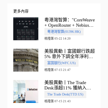
更多內容
粵港灣智算："CoreWeave
+ OpenRouter + Nebius"
多向融合的中國智算新範
粵港灣智算(01396.HK)
式
格隆匯 05-22 14:20
美股異動丨富國銀行跌超
5% 意外下調全年淨利息
收入指引
富国银行(WFC.US)
格隆匯 07-15 21:47
美股異動丨The Trade
Desk漲超11% 獲納入標
普500指數
The Trade Desk(TTD.US)
格隆匯 07-15 21:43