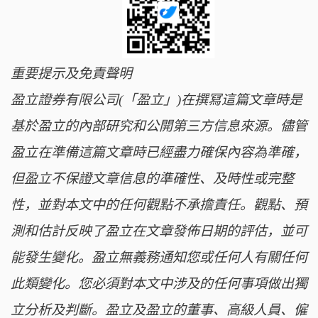
重要提示及免責聲明
盈立證券有限公司(「盈立」)在撰冩這篇文章時是
基於盈立的內部研究和公開第三方信息來源。儘管
盈立在準備這篇文章時已經盡力確保內容為準確，
但盈立不保證文章信息的準確性、及時性或完整
性，並對本文中的任何觀點不承擔責任。觀點、預
測和估計反映了盈立在文章發佈日期的評估，並可
能發生變化。盈立無義務通知您或任何人有關任何
此類變化。您必須對本文中涉及的任何事項做出獨
立分析及判斷。盈立及盈立的董事、高級人員、僱