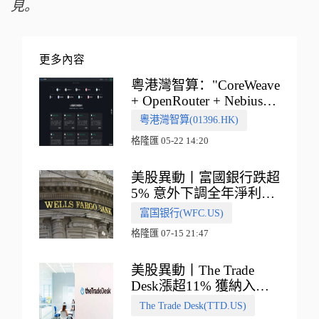
見。
更多內容
粵港灣智算："CoreWeave
+ OpenRouter + Nebius"
多向融合的中國智算新範
粵港灣智算(01396.HK)
式
格隆匯 05-22 14:20
美股異動丨富國銀行跌超
5% 意外下調全年淨利息
收入指引
富国银行(WFC.US)
格隆匯 07-15 21:47
美股異動丨The Trade
Desk漲超11% 獲納入標
普500指數
The Trade Desk(TTD.US)