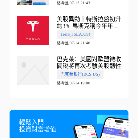
格隆匯 07-15 21:43
美股異動丨特斯拉盤初升
約3% 馬斯克稱今年年底
會有‘史詩級震撼’的演示
Tesla(TSLA.US)
格隆匯 07-14 21:46
巴克萊：美國對歐盟徵收
關稅將再次考驗美股韌性
巴克莱银行(BCS.US)
格隆匯 07-14 19:00
輕鬆入門

投資財富增值