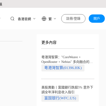
慎
於
註冊/登錄
開戶
香港官網
繁
更多內容
粵港灣智算："CoreWeave +
OpenRouter + Nebius" 多向融合的中
國智算新範式
粵港灣智算(01396.HK)
美股異動丨富國銀行跌超5% 意外下
調全年淨利息收入指引
富国银行(WFC.US)