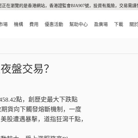
您正在瀏覽的是香港網站，香港證監會BJA907號，投資有風險，交易需謹
市場
機構
費用
優惠活動
幫助中心
盈廣場
下載
關
是夜盤交易？
1458.42點，創歷史最大下跌點
指數期貨向下觸發熔斷機制，一度
，美股遭遇暴擊，道指狂瀉千點，