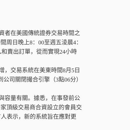
全球投資者在美國傳統證券交易時間之
周日晚上8：00至週五淩晨4：
入和賣出訂單，從而實現24小時
量激增，交易系統在美東時間8月5日
到公司關閉撮合引擎（3點06分）
問題與容量有關。據悉，在事發前公
多家頂級交易商合資設立的會員交
公司發言人表示，新的系統旨在應對更