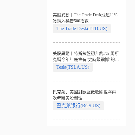
美股異動丨The Trade Desk漲超11%
獲納入標普500指數
The Trade Desk(TTD.US)
美股異動丨特斯拉盤初升約3% 馬斯
克稱今年年底會有‘史詩級震撼’的演
示
Tesla(TSLA.US)
巴克萊：美國對歐盟徵收關稅將再
次考驗美股韌性
巴克莱银行(BCS.US)