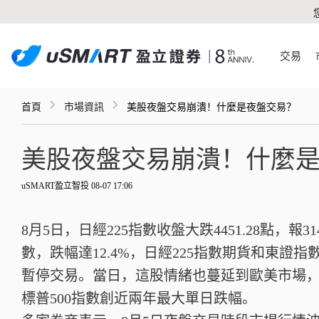
交易
首頁
市場資訊
美股夜盤交易崩潰！什麼是夜盤交易？
美股夜盤交易崩潰！什麼
uSMART盈立智投 08-07 17:06
8月5日，日經225指數收盤大跌4451.28點，報3
數，跌幅達12.4%，日經225指數期貨和東證
暫停交易。當日，這股情緒也蔓延到歐美市場
標普500指數創近兩年最大單日跌幅。