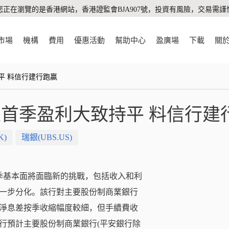
您正在瀏覽的是香港網站，香港證監會BJA907號，投資有風險，交易需謹
市場
機構
費用
優惠活動
幫助中心
盈廣場
下載
關
平 料信行建行跑贏
首季盈利大致持平 料信行建
K)
瑞銀(UBS.US)
季基本面將面臨新的挑戰，包括收入和利
一步分化。該行對主要股份制商業銀行
淨息差按季收縮幅度較細，但手續費收
行預計主要股份制商業銀行(平安銀行除