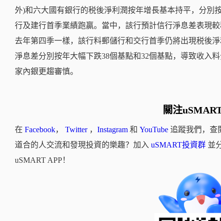
外)和六大國有銀行的税後淨利潤按年增長基本持平，分別按年
行及建行首季業績跑贏。當中，該行預計信行淨息差表現較
去年第四季一樣，該行料郵儲行和交行首季仍將出現税後淨
淨息差分別按年大幅下跌38個基點和32個基點，導致收入料分
家內銀更趨審慎。
關注uSMAR
在
Facebook
，
Twitter
，
Instagram
和
YouTube
追蹤我們，查
道合的人交流和發現投資的樂趣？加入
uSMART投資群
並
uSMART APP！