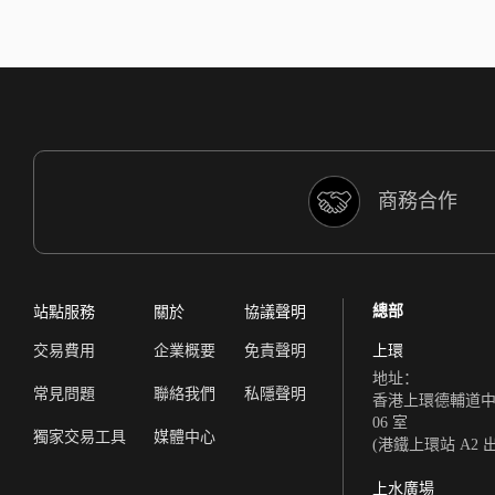
商務合作
總部
站點服務
關於
協議聲明
交易費用
企業概要
免責聲明
上環
地址：
常見問題
聯絡我們
私隱聲明
香港上環德輔道中 308
06 室
獨家交易工具
媒體中心
(港鐵上環站 A2 
上水廣場