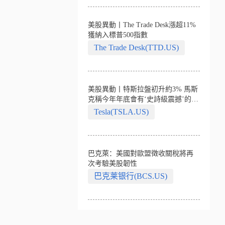
美股異動丨The Trade Desk漲超11%
獲納入標普500指數
The Trade Desk(TTD.US)
美股異動丨特斯拉盤初升約3% 馬斯
克稱今年年底會有‘史詩級震撼’的演
示
Tesla(TSLA.US)
巴克萊：美國對歐盟徵收關稅將再
次考驗美股韌性
巴克莱银行(BCS.US)