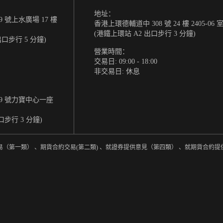
地址：
 號上水廣場 17 樓
香港上環德輔道中 308 號 24 樓 2405-06 
(港鐵上環站 A2 出口步行 3 分鐘)
出口步行 5 分鐘)
營業時間：
交易日: 09:00 - 18:00
非交易日: 休息
9 號力寶中心一座
口步行 3 分鐘)
易（第一類） 、期貨合約交易(第二類) 、就證券提供意見（第四類） 、就期貨合約