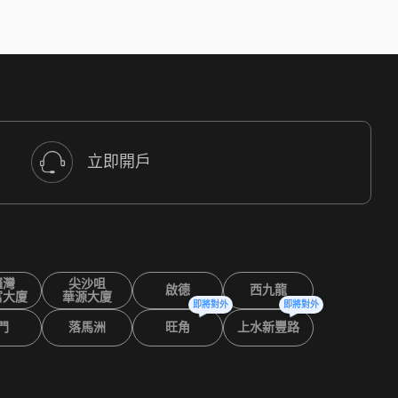
立即開戶
鑼灣
尖沙咀
啟德
西九龍
富大廈
華源大廈
即將對外
即將對外
門
落馬洲
旺角
上水新豐路