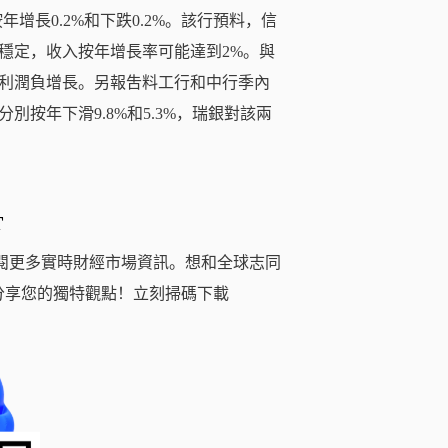
增長0.2%和下跌0.2%。該行預料，信
穩定，收入按年增長率可能達到2%。與
利潤負增長。另報吿料工行和中行季內
別按年下滑9.8%和5.3%，瑞銀對該兩
T
閱更多實時財經市場資訊。想和全球志同
分享您的獨特觀點！立刻掃碼下載