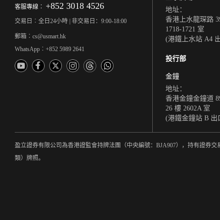
+852 3018 4526
客服專線︰
地址：
香港上水龍琛路 39
交易日︰全日24小時 | 非交易日：9:00-18:00
1718-1721 室
郵箱︰cs@usmart.hk
(港鐵上水站 A4 
WhatsApp︰+852 5989 2641
投行部
金鐘
地址：
香港金鐘金鐘道 8
26 樓 2602A 室
(港鐵金鐘站 B 出
盈立證券有限公司為香港證監會持牌法團（中央編號：BJA907），持有證券交
類）牌照。