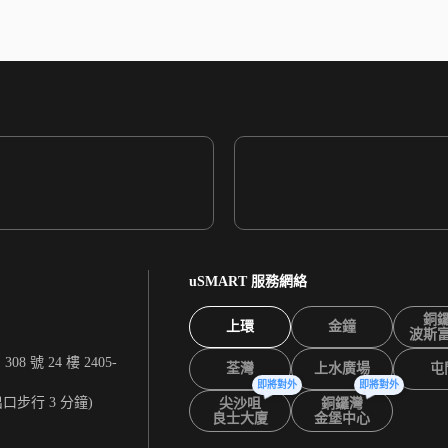
uSMART 服務網絡
銅
上環
金鐘
波斯
 號 24 樓 2405-
荃灣
上水廣場
屯
即將對外
即將對外
出口步行 3 分鐘)
尖沙咀
銅鑼灣
良士大廈
金堡中心