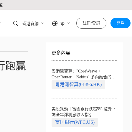
慎
於
註冊/登錄
開戶
香港官網
繁
更多內容
行跑贏
粵港灣智算："CoreWeave +
OpenRouter + Nebius" 多向融合的中
國智算新範式
粵港灣智算(01396.HK)
美股異動丨富國銀行跌超5% 意外下
調全年淨利息收入指引
富国银行(WFC.US)