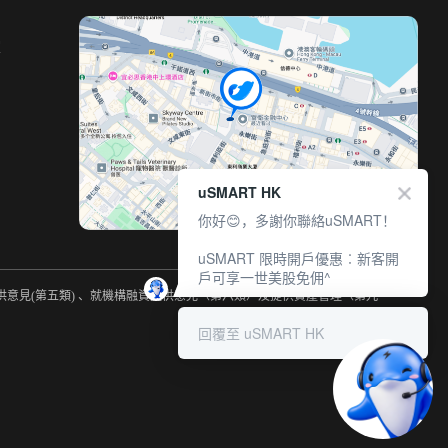
室
uSMART HK
你好😊，多謝你聯絡uSMART！
uSMART 限時開戶優惠︰新客開
戶可享一世美股免佣^
提供意見(第五類) 、就機構融資提供意見（第六類）及提供資產管理（第九
回覆至 uSMART HK