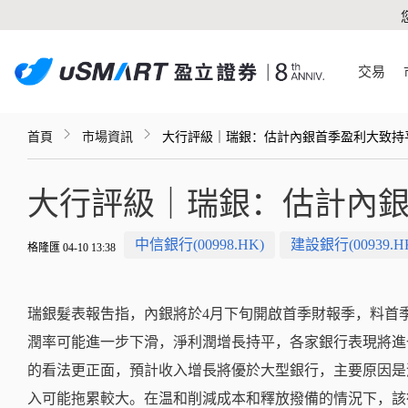
交易
首頁
市場資訊
大行評級｜瑞銀：估計內銀首季盈利大致持
大行評級｜瑞銀：估計內銀
中信銀行(00998.HK)
建設銀行(00939.H
格隆匯 04-10 13:38
瑞銀髮表報吿指，內銀將於4月下旬開啟首季財報季，料首
潤率可能進一步下滑，淨利潤增長持平，各家銀行表現將進
的看法更正面，預計收入增長將優於大型銀行，主要原因是
入可能拖累較大。在温和削減成本和釋放撥備的情況下，該