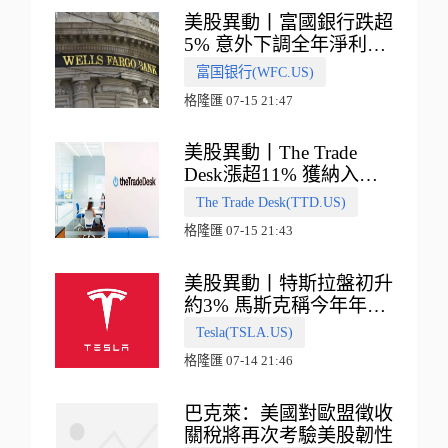
美股異動丨富國銀行跌超
5% 意外下調全年淨利息
收入指引
富国银行(WFC.US)
格隆匯 07-15 21:47
美股異動丨The Trade
Desk漲超11% 獲納入標
普500指數
The Trade Desk(TTD.US)
格隆匯 07-15 21:43
美股異動丨特斯拉盤初升
約3% 馬斯克稱今年年底
會有‘史詩級震撼’的演示
Tesla(TSLA.US)
格隆匯 07-14 21:46
巴克萊：美國對歐盟徵收
關稅將再次考驗美股韌性