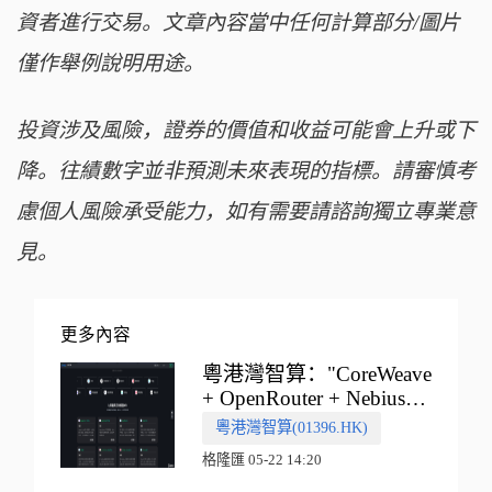
資者進行交易。文章內容當中任何計算部分/圖片
僅作舉例說明用途。
投資涉及風險，證券的價值和收益可能會上升或下
降。往績數字並非預測未來表現的指標。請審慎考
慮個人風險承受能力，如有需要請諮詢獨立專業意
見。
更多內容
粵港灣智算："CoreWeave
+ OpenRouter + Nebius"
多向融合的中國智算新範
粵港灣智算(01396.HK)
式
格隆匯 05-22 14:20