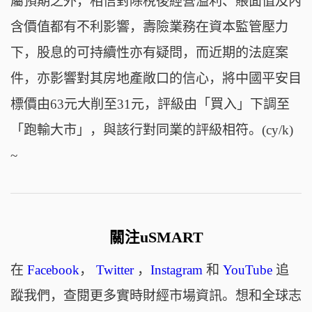
屬預期之外，相信對除稅後經營溢利、賬面值及內
含價值都有不利影響，壽險業務在資本監管壓力
下，股息的可持續性亦有疑問，而近期的法庭案
件，亦影響對其房地產敞口的信心，將中國平安目
標價由63元大削至31元，評級由「買入」下調至
「跑輸大市」，與該行對同業的評級相符。(cy/k)
~
關注uSMART
在
Facebook
，
Twitter
，
Instagram
和
YouTube
追
蹤我們，查閱更多實時財經市場資訊。想和全球志