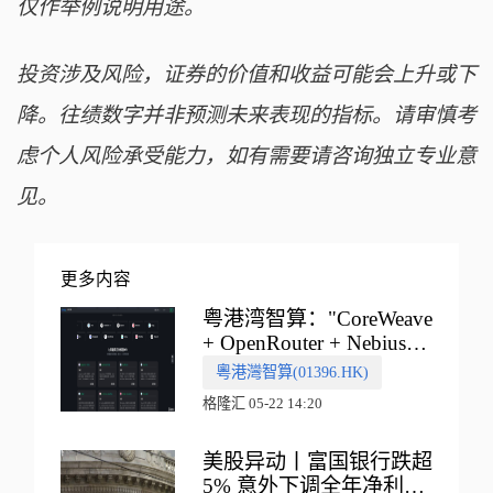
仅作举例说明用途。
投资涉及风险，证券的价值和收益可能会上升或下
降。往绩数字并非预测未来表现的指标。请审慎考
虑个人风险承受能力，如有需要请咨询独立专业意
见。
更多内容
粤港湾智算："CoreWeave
+ OpenRouter + Nebius"
多向融合的中国智算新范
粵港灣智算(01396.HK)
式
格隆汇 05-22 14:20
美股异动丨富国银行跌超
5% 意外下调全年净利息