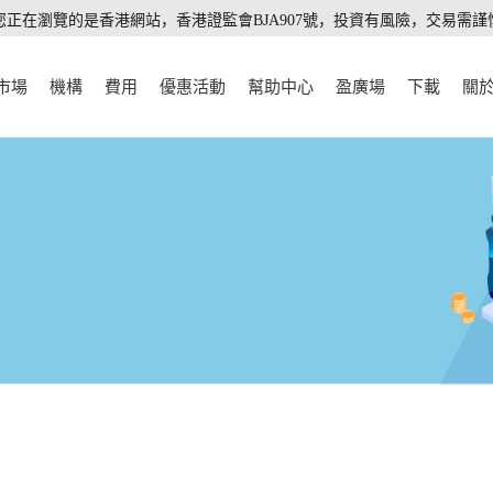
您正在瀏覽的是香港網站，香港證監會BJA907號，投資有風險，交易需謹
市場
機構
費用
優惠活動
幫助中心
盈廣場
下載
關