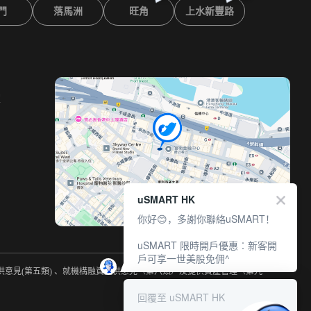
門
落馬洲
旺角
上水新豐路
室
uSMART HK
你好😊，多謝你聯絡uSMART！
uSMART 限時開戶優惠︰新客開
戶可享一世美股免佣^
提供意見(第五類) 、就機構融資提供意見（第六類）及提供資產管理（第九
回覆至 uSMART HK