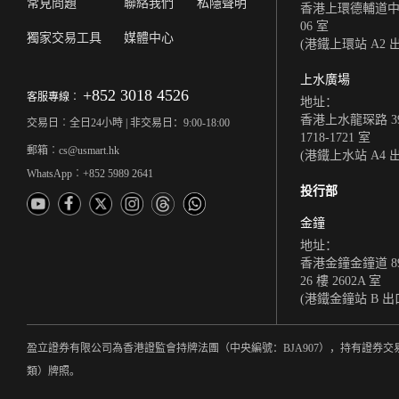
常見問題
聯絡我們
私隱聲明
香港上環德輔道中 308
06 室
獨家交易工具
媒體中心
(港鐵上環站 A2 
上水廣場
+852 3018 4526
客服專線︰
地址：
香港上水龍琛路 39
交易日︰全日24小時 | 非交易日：9:00-18:00
1718-1721 室
郵箱︰cs@usmart.hk
(港鐵上水站 A4 
WhatsApp︰+852 5989 2641
投行部
金鐘
地址：
香港金鐘金鐘道 8
26 樓 2602A 室
(港鐵金鐘站 B 出
盈立證券有限公司為香港證監會持牌法團（中央編號：BJA907），持有證券交
類）牌照。