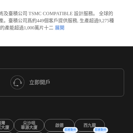
司 TSMC COMPATIBLE 設計服務。 全球的
積公司爲約449個客戶提供服務, 生產超過9,275種
產能超過1,000萬片十二
立即開戶
鑼灣
尖沙咀
啟德
西九龍
富大廈
華源大廈
即將對外
即將對外