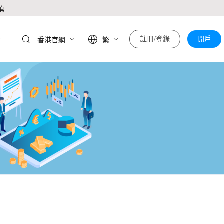
慎
於
註冊/登錄
開戶
香港官網
繁