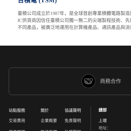
台積電 (TSM)
臺積公司成立於1987年，是全球首創專業積體電路製造服
IC供貨商因信任臺積公司獨一無二的尖端製程技術、先鋒
不同產品，被廣泛地運用在計算機產品、通訊產品與消費類
商務合作
總部
站點服務
關於
協議聲明
交易費用
企業概要
免責聲明
上環
地址：