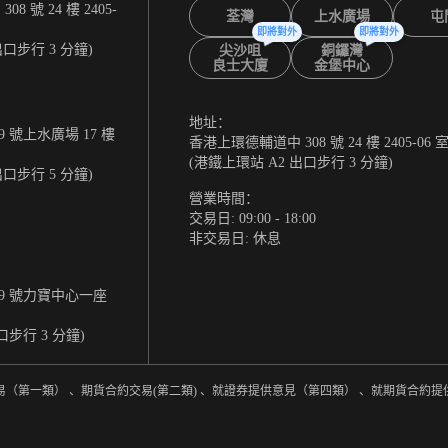
 號 24 樓 2405-
荃灣
上水廣場
屯
即將對外
即將對外
出口步行 3 分鐘)
尖沙咀
銅鑼灣
良士大廈
金堡中心
地址：
 號上水廣場 17 樓
香港上環德輔道中 308 號 24 樓 2405-06 
(港鐵上環站 A2 出口步行 3 分鐘)
出口步行 5 分鐘)
營業時間：
交易日: 09:00 - 18:00
非交易日: 休息
9 號力寶中心一座
口步行 3 分鐘)
易（第一類） 、期貨合約交易(第二類) 、就證券提供意見（第四類） 、就期貨合約