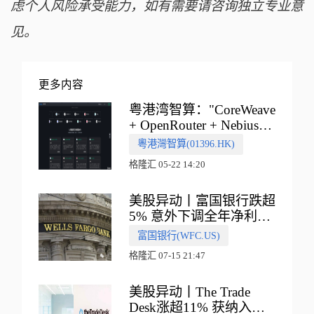
虑个人风险承受能力，如有需要请咨询独立专业意
见。
更多内容
粤港湾智算："CoreWeave
+ OpenRouter + Nebius"
多向融合的中国智算新范
粵港灣智算(01396.HK)
式
格隆汇 05-22 14:20
美股异动丨富国银行跌超
5% 意外下调全年净利息
收入指引
富国银行(WFC.US)
格隆汇 07-15 21:47
美股异动丨The Trade
Desk涨超11% 获纳入标