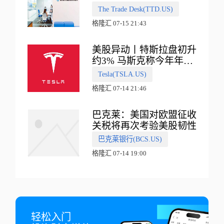
普500指数
The Trade Desk(TTD.US)
格隆汇 07-15 21:43
美股异动丨特斯拉盘初升
约3% 马斯克称今年年底
会有‘史诗级震撼’的演示
Tesla(TSLA.US)
格隆汇 07-14 21:46
巴克莱：美国对欧盟征收
关税将再次考验美股韧性
巴克莱银行(BCS.US)
格隆汇 07-14 19:00
轻松入门
