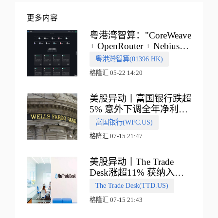
更多内容
粤港湾智算："CoreWeave
+ OpenRouter + Nebius"
多向融合的中国智算新范
粵港灣智算(01396.HK)
式
格隆汇 05-22 14:20
美股异动丨富国银行跌超
5% 意外下调全年净利息
收入指引
富国银行(WFC.US)
格隆汇 07-15 21:47
美股异动丨The Trade
Desk涨超11% 获纳入标
普500指数
The Trade Desk(TTD.US)
格隆汇 07-15 21:43