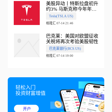
美股异动丨特斯拉盘初升
约3% 马斯克称今年年底
会有‘史诗级震撼’的演示
Tesla(TSLA.US)
格隆汇 07-14 21:46
巴克莱：美国对欧盟征收
关税将再次考验美股韧性
巴克莱银行(BCS.US)
格隆汇 07-14 19:00
轻松入门

投资财富增值
开户