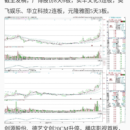
截至发稿，广博股份8天6板，
实丰文化5连板，
奥
飞娱乐、华立科技2连板，元隆雅图5天3板。
创源股份、德艺文创20CM升停，横店影视首板，