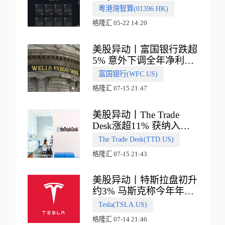
多向融合的中国智算新范
粵港灣智算(01396.HK)
式
格隆汇 05-22 14:20
美股异动丨富国银行跌超
5% 意外下调全年净利息
收入指引
富国银行(WFC.US)
格隆汇 07-15 21:47
美股异动丨The Trade
Desk涨超11% 获纳入标
普500指数
The Trade Desk(TTD.US)
格隆汇 07-15 21:43
美股异动丨特斯拉盘初升
约3% 马斯克称今年年底
会有‘史诗级震撼’的演示
Tesla(TSLA.US)
格隆汇 07-14 21:46