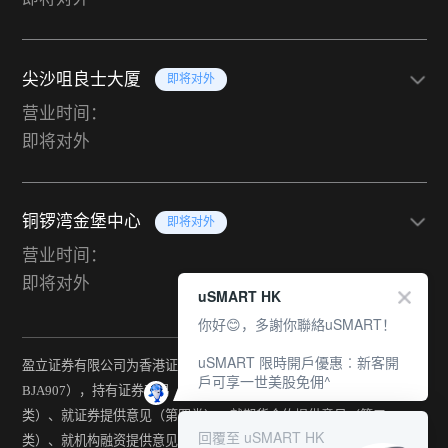
尖沙咀良士大厦
即将对外
营业时间：
即将对外
铜锣湾金堡中心
即将对外
营业时间：
即将对外
uSMART HK
你好😊，多謝你聯絡uSMART！
uSMART 限時開戶優惠︰新客開
盈立证券有限公司为香港证监会持牌法团（中央编号：
戶可享一世美股免佣^
BJA907），持有证券交易（第一类）、期货合约交易（第二
类）、就证券提供意见（第四类）、就期货合约提供意见（第五
回覆至 uSMART HK
类）、就机构融资提供意见（第六类）及提供资产管理（第九类）