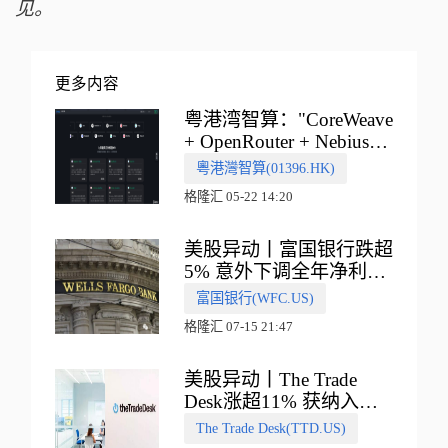
见。
更多内容
粤港湾智算："CoreWeave
+ OpenRouter + Nebius"
多向融合的中国智算新范
粵港灣智算(01396.HK)
式
格隆汇 05-22 14:20
美股异动丨富国银行跌超
5% 意外下调全年净利息
收入指引
富国银行(WFC.US)
格隆汇 07-15 21:47
美股异动丨The Trade
Desk涨超11% 获纳入标
普500指数
The Trade Desk(TTD.US)