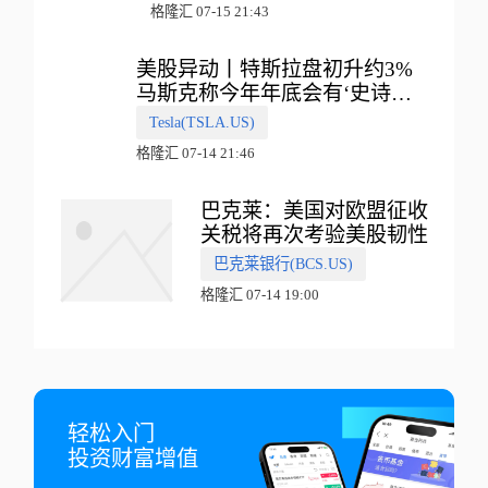
格隆汇 07-15 21:43
美股异动丨特斯拉盘初升约3%
马斯克称今年年底会有‘史诗级
震撼’的演示
Tesla(TSLA.US)
格隆汇 07-14 21:46
巴克莱：美国对欧盟征收
关税将再次考验美股韧性
巴克莱银行(BCS.US)
格隆汇 07-14 19:00
轻松入门

投资财富增值