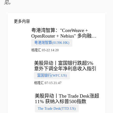
见。
更多内容
粤港湾智算："CoreWeave +
OpenRouter + Nebius" 多向融合
的中国智算新范式
粵港灣智算(01396.HK)
格隆汇 05-22 14:20
美股异动丨富国银行跌超5%
意外下调全年净利息收入指引
富国银行(WFC.US)
格隆汇 07-15 21:47
美股异动丨The Trade Desk涨超
11% 获纳入标普500指数
The Trade Desk(TTD.US)