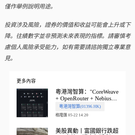
僅作舉例說明用途。
投資涉及風險，證券的價值和收益可能會上升或下
降。往績數字並非預測未來表現的指標。請審慎考
慮個人風險承受能力，如有需要請諮詢獨立專業意
見。
更多內容
粵港灣智算："CoreWeave
+ OpenRouter + Nebius"
多向融合的中國智算新範
粵港灣智算(01396.HK)
式
格隆匯 05-22 14:20
美股異動丨富國銀行跌超