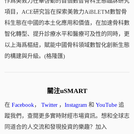
作爲美敦力在華啓動的首個數智骨科生態臨牀研究
項目，ACE研究旨在探索美敦力AiBLETM數智骨
科生態在中國的本土化應用和價值，在加速骨科數
智化轉型、提升診療水平和醫療可及性的同時，更
以上海爲樞紐，賦能中國骨科領域數智化創新生態
的構建與升級。(格隆匯)
關注uSMART
在
Facebook
，
Twitter
，
Instagram
和
YouTube
追
蹤我們，查閱更多實時財經市場資訊。想和全球志
同道合的人交流和發現投資的樂趣？加入