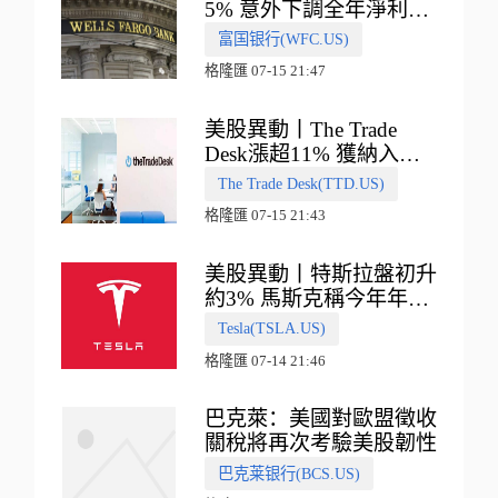
5% 意外下調全年淨利息
收入指引
富国银行(WFC.US)
格隆匯 07-15 21:47
美股異動丨The Trade
Desk漲超11% 獲納入標
普500指數
The Trade Desk(TTD.US)
格隆匯 07-15 21:43
美股異動丨特斯拉盤初升
約3% 馬斯克稱今年年底
會有‘史詩級震撼’的演示
Tesla(TSLA.US)
格隆匯 07-14 21:46
巴克萊：美國對歐盟徵收
關稅將再次考驗美股韌性
巴克莱银行(BCS.US)