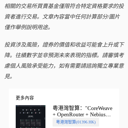
相關的交易所買賣基金僅限符合特定資格要求的投
資者進行交易。文章內容當中任何計算部分/圖片
僅作舉例說明用途。
投資涉及風險，證券的價值和收益可能會上升或下
降。往績數字並非預測未來表現的指標。請審慎考
慮個人風險承受能力，如有需要請諮詢獨立專業意
見。
更多內容
粵港灣智算："CoreWeave
+ OpenRouter + Nebius"
多向融合的中國智算新範
粵港灣智算(01396.HK)
式