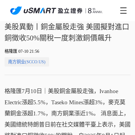
美股異動丨銅金屬股走強 美國擬對進口
銅徵收50%關稅一度刺激銅價飆升
格隆匯 07-10 21:56
南方铜业(SCCO.US)
格隆匯7月10日｜美股銅金屬股走強，Ivanhoe
Electric漲超5.5%，Taseko Mines漲超3%，麥克莫
蘭銅金漲超1.7%，南方銅業漲近1%。 消息面上，
美國總統特朗普日前在社交媒體平臺上表示，美國