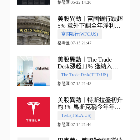
格隆匯 05-22 14:20
美股異動丨富國銀行跌超
5% 意外下調全年淨利息
收入指引
富国银行(WFC.US)
格隆匯 07-15 21:47
美股異動丨The Trade
Desk漲超11% 獲納入標
普500指數
The Trade Desk(TTD.US)
格隆匯 07-15 21:43
美股異動丨特斯拉盤初升
約3% 馬斯克稱今年年底
會有‘史詩級震撼’的演示
Tesla(TSLA.US)
格隆匯 07-14 21:46