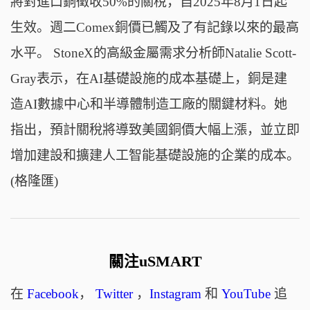
將對進口銅徵收50%的關稅，自2025年8月1日起
生效。週二Comex銅價已觸及了有記錄以來的最高
水平。 StoneX的高級金屬需求分析師Natalie Scott-
Gray表示，在AI基礎設施的成本基礎上，銅是建
造AI數據中心和半導體制造工廠的關鍵材料。她
指出，預計關稅將導致美國銅價大幅上漲，並立即
增加建設和擴建人工智能基礎設施的企業的成本。
(格隆匯)
關注uSMART
在
Facebook
，
Twitter
，
Instagram
和
YouTube
追