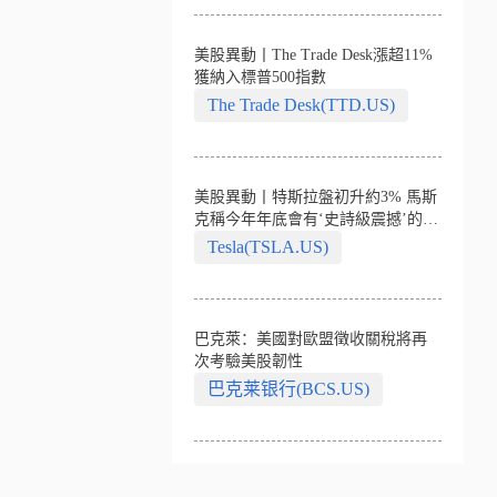
美股異動丨The Trade Desk漲超11%
獲納入標普500指數
The Trade Desk(TTD.US)
美股異動丨特斯拉盤初升約3% 馬斯
克稱今年年底會有‘史詩級震撼’的演
示
Tesla(TSLA.US)
巴克萊：美國對歐盟徵收關稅將再
次考驗美股韌性
巴克莱银行(BCS.US)