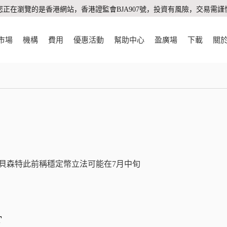
您正在瀏覽的是香港網站，香港證監會BJA907號，投資有風險，交易需謹
市場
機構
費用
優惠活動
幫助中心
盈廣場
下載
關
高
。美財長貝森特此前稱穩定幣立法可能在7月中旬
T