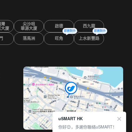
鑼灣
尖沙咀
啟德
西九龍
富大廈
華源大廈
即將對外
即將對外
門
落馬洲
旺角
上水新豐路
室
uSMART HK
你好😊，多謝你聯絡uSMART！