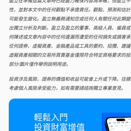
盈立在準備這篇文章時已經盡力確保內容為準確，但盈立不
性，並對本文中的任何觀點不承擔責任。觀點、預測和估計
可能發生變化。盈立無義務通知您或任何人有關任何此類變
出獨立分析及判斷。盈立及盈立的董事、高級人員、僱員或
何陳述或文章內容中的任何遺漏而遭受的任何損失或損害承
任何證券、虛擬資產、金融產品或工具的要約、招攬、建議
虛擬資產相關的交易所買賣基金僅限符合特定資格要求的投
部分/圖片僅作舉例說明用途。
投資涉及風險，證券的價值和收益可能會上升或下降。往績
考慮個人風險承受能力，如有需要請諮詢獨立專業意見。
輕鬆入門

投資財富增值