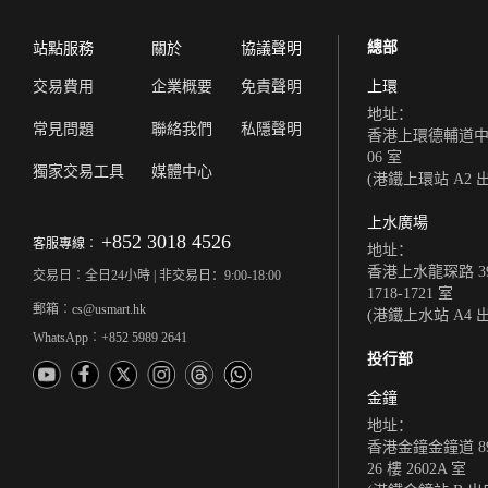
總部
站點服務
關於
協議聲明
交易費用
企業概要
免責聲明
上環
地址：
常見問題
聯絡我們
私隱聲明
香港上環德輔道中 308
06 室
獨家交易工具
媒體中心
(港鐵上環站 A2 
上水廣場
+852 3018 4526
客服專線︰
地址：
香港上水龍琛路 39
交易日︰全日24小時 | 非交易日：9:00-18:00
1718-1721 室
郵箱︰cs@usmart.hk
(港鐵上水站 A4 
WhatsApp︰+852 5989 2641
投行部
金鐘
地址：
香港金鐘金鐘道 8
26 樓 2602A 室