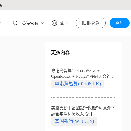
慎
於
註冊/登錄
開戶
香港官網
繁
更多內容
粵港灣智算："CoreWeave +
OpenRouter + Nebius" 多向融合的中
國智算新範式
粵港灣智算(01396.HK)
美股異動丨富國銀行跌超5% 意外下
調全年淨利息收入指引
富国银行(WFC.US)