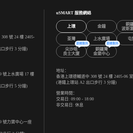
uSMART 服務網絡
銅
上環
金鐘
波斯
 號 24 樓 2405-
荃灣
上水廣場
屯
即將對外
即將對外
出口步行 3 分鐘)
尖沙咀
銅鑼灣
良士大廈
金堡中心
地址：
 號上水廣場 17 樓
香港上環德輔道中 308 號 24 樓 2405-06 
(港鐵上環站 A2 出口步行 3 分鐘)
出口步行 5 分鐘)
營業時間：
交易日: 09:00 - 18:00
非交易日: 休息
9 號力寶中心一座