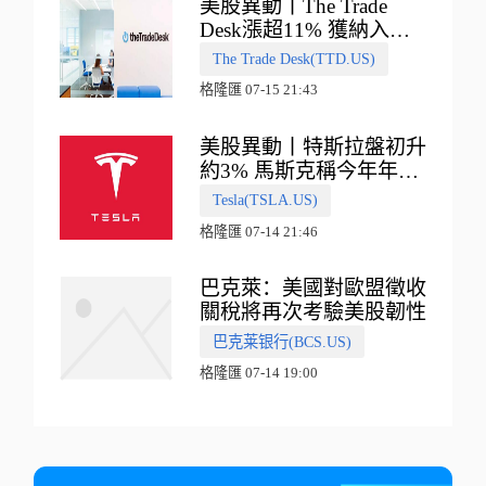
美股異動丨The Trade
Desk漲超11% 獲納入標
普500指數
The Trade Desk(TTD.US)
格隆匯 07-15 21:43
美股異動丨特斯拉盤初升
約3% 馬斯克稱今年年底
會有‘史詩級震撼’的演示
Tesla(TSLA.US)
格隆匯 07-14 21:46
巴克萊：美國對歐盟徵收
關稅將再次考驗美股韌性
巴克莱银行(BCS.US)
格隆匯 07-14 19:00