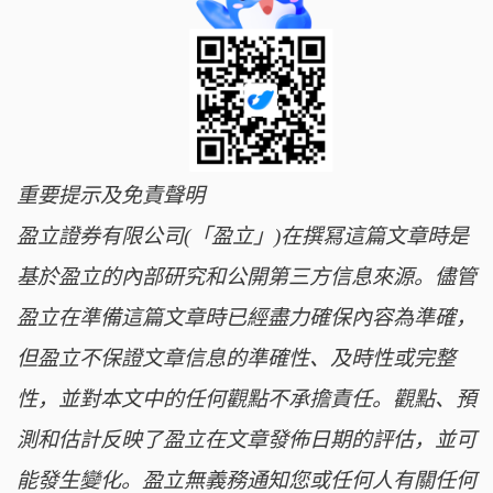
重要提示及免責聲明
盈立證券有限公司(「盈立」)在撰冩這篇文章時是
基於盈立的內部研究和公開第三方信息來源。儘管
盈立在準備這篇文章時已經盡力確保內容為準確，
但盈立不保證文章信息的準確性、及時性或完整
性，並對本文中的任何觀點不承擔責任。觀點、預
測和估計反映了盈立在文章發佈日期的評估，並可
能發生變化。盈立無義務通知您或任何人有關任何