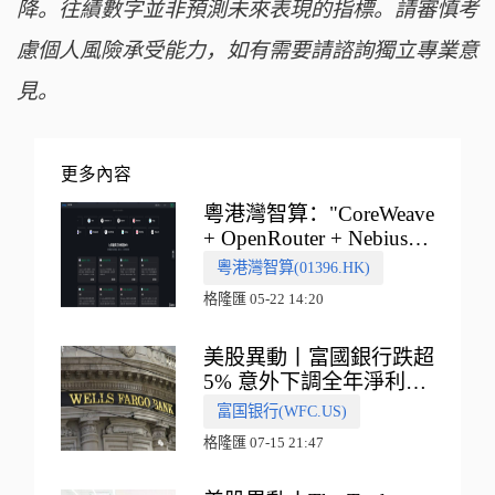
降。往績數字並非預測未來表現的指標。請審慎考
慮個人風險承受能力，如有需要請諮詢獨立專業意
見。
更多內容
粵港灣智算："CoreWeave
+ OpenRouter + Nebius"
多向融合的中國智算新範
粵港灣智算(01396.HK)
式
格隆匯 05-22 14:20
美股異動丨富國銀行跌超
5% 意外下調全年淨利息
收入指引
富国银行(WFC.US)
格隆匯 07-15 21:47