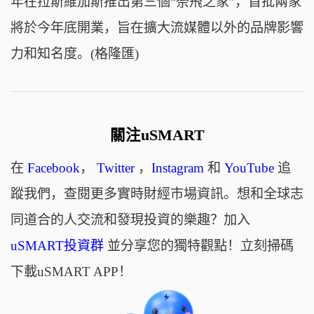
年在拉斯維加斯推出第三個“奈飛之家”，首批兩家
將於今年底開業，旨在擴大流媒體以外的品牌影響
力和知名度。(格隆匯)
關注uSMART
在
Facebook
，
Twitter
，
Instagram
和
YouTube
追
蹤我們，查閱更多實時財經市場資訊。想和全球志
同道合的人交流和發現投資的樂趣？加入
uSMART投資群
並分享您的獨特觀點！立刻掃碼
下載uSMART APP！