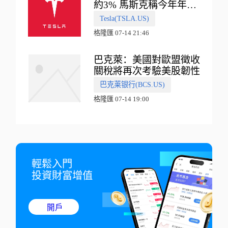
約3% 馬斯克稱今年年底
會有‘史詩級震撼’的演示
Tesla(TSLA.US)
格隆匯 07-14 21:46
巴克萊：美國對歐盟徵收
關稅將再次考驗美股韌性
巴克莱银行(BCS.US)
格隆匯 07-14 19:00
輕鬆入門

投資財富增值
開戶