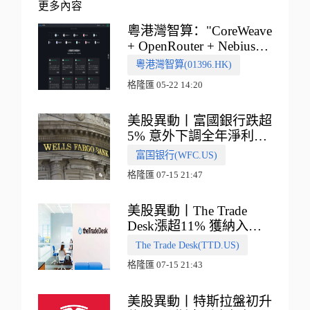
更多內容
粵港灣智算："CoreWeave
+ OpenRouter + Nebius"
多向融合的中國智算新範
粵港灣智算(01396.HK)
式
格隆匯 05-22 14:20
美股異動丨富國銀行跌超
5% 意外下調全年淨利息
收入指引
富国银行(WFC.US)
格隆匯 07-15 21:47
美股異動丨The Trade
Desk漲超11% 獲納入標
普500指數
The Trade Desk(TTD.US)
格隆匯 07-15 21:43
美股異動丨特斯拉盤初升