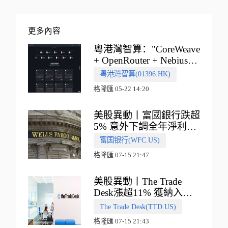
更多內容
粵港灣智算："CoreWeave
+ OpenRouter + Nebius"
多向融合的中國智算新範
粵港灣智算(01396.HK)
式
格隆匯 05-22 14:20
美股異動丨富國銀行跌超
5% 意外下調全年淨利息
收入指引
富国银行(WFC.US)
格隆匯 07-15 21:47
美股異動丨The Trade
Desk漲超11% 獲納入標
普500指數
The Trade Desk(TTD.US)
格隆匯 07-15 21:43