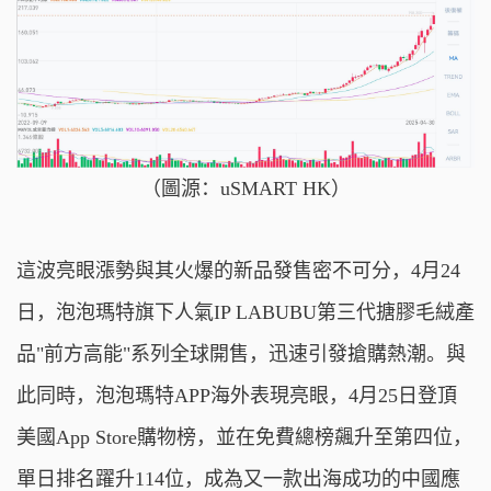
（圖源：uSMART HK）
這波亮眼漲勢與其火爆的新品發售密不可分，4月24
日，泡泡瑪特旗下人氣IP LABUBU第三代搪膠毛絨產
品"前方高能"系列全球開售，迅速引發搶購熱潮。與
此同時，泡泡瑪特APP海外表現亮眼，4月25日登頂
美國App Store購物榜，並在免費總榜飆升至第四位，
單日排名躍升114位，成為又一款出海成功的中國應