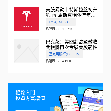
美股異動丨特斯拉盤初升
約3% 馬斯克稱今年年底
會有‘史詩級震撼’的演示
Tesla(TSLA.US)
格隆匯 07-14 21:46
巴克萊：美國對歐盟徵收
關稅將再次考驗美股韌性
巴克莱银行(BCS.US)
格隆匯 07-14 19:00
輕鬆入門

投資財富增值