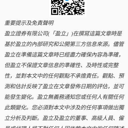
重要提示及免責聲明
盈立證券有限公司(「盈立」)在撰冩這篇文章時是
基於盈立的內部研究和公開第三方信息來源。儘管
盈立在準備這篇文章時已經盡力確保內容為準確，
但盈立不保證文章信息的準確性、及時性或完整
性，並對本文中的任何觀點不承擔責任。觀點、預
測和估計反映了盈立在文章發佈日期的評估，並可
能發生變化。盈立無義務通知您或任何人有關任何
此類變化。您必須對本文中涉及的任何事項做出獨
立分析及判斷。盈立及盈立的董事、高級人員、僱