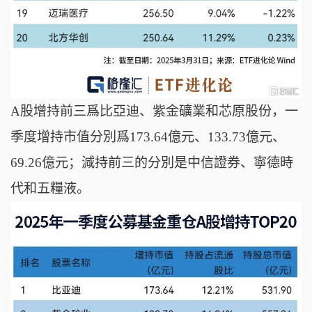
A股增持前三爲比亞迪、紫金礦業和芯原股份，一
季度增持市值分別爲173.64億元、133.73億元、
69.26億元；減持前三的分別是中信證券、寧德時
代和五糧液。