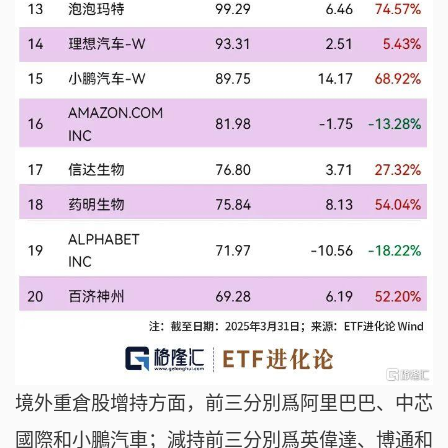
境外重倉股增持方面，前三分別爲阿里巴巴、中芯
國際和小鵬汽車；減持前三分別爲英偉達、博通和