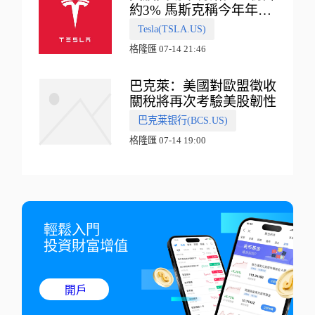
約3% 馬斯克稱今年年底
會有‘史詩級震撼’的演示
Tesla(TSLA.US)
格隆匯 07-14 21:46
巴克萊：美國對歐盟徵收
關稅將再次考驗美股韌性
巴克莱银行(BCS.US)
格隆匯 07-14 19:00
輕鬆入門

投資財富增值
開戶