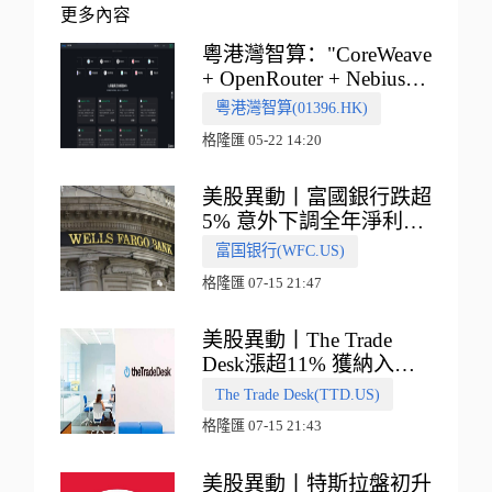
更多內容
粵港灣智算："CoreWeave
+ OpenRouter + Nebius"
多向融合的中國智算新範
粵港灣智算(01396.HK)
式
格隆匯 05-22 14:20
美股異動丨富國銀行跌超
5% 意外下調全年淨利息
收入指引
富国银行(WFC.US)
格隆匯 07-15 21:47
美股異動丨The Trade
Desk漲超11% 獲納入標
普500指數
The Trade Desk(TTD.US)
格隆匯 07-15 21:43
美股異動丨特斯拉盤初升