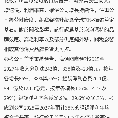
花板，IP全球認可度持續提升；海外業務空間大，
增速快，利潤率高，確保公司增長持續性；注重公
司經營健康度，組織架構升級爲全球加速擴張奠定
基石。對於關稅影響，該行認爲基於泡泡瑪特的品
牌效應、高毛利率以及部分供應鏈外移，關稅影響
相較其他消費品牌影響更可控。
參考公司首季業績預告，海通國際預計2025至
2027年收入分別達242億、335億及423億元，按年
各增長86%、38%與26%；經調淨利各爲70.1億、
99.1億及128.3億元，按年各增長106%、41%及
29%；經調淨利率各爲28.9%、29.6%及30.3%。考
慮到公司2025至2027年預計35%的經調淨利年均
複合增長率，該行給予公司2025年35倍市盈率估