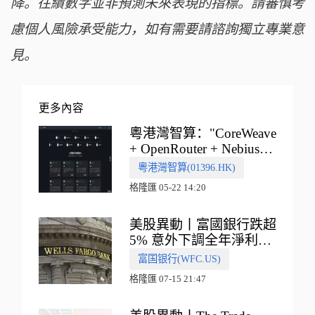
降。往績數字並非預測未來表現的指標。請審慎考
慮個人風險承受能力，如有需要請諮詢獨立專業意
見。
更多內容
粵港灣智算："CoreWeave
+ OpenRouter + Nebius"
多向融合的中國智算新範
粵港灣智算(01396.HK)
式
格隆匯 05-22 14:20
美股異動丨富國銀行跌超
5% 意外下調全年淨利息
收入指引
富国银行(WFC.US)
格隆匯 07-15 21:47