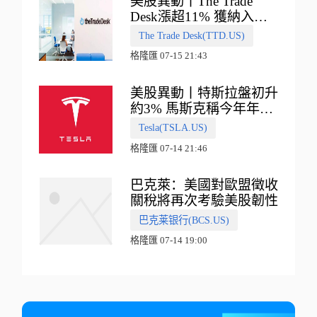
美股異動丨The Trade
Desk漲超11% 獲納入標
普500指數
The Trade Desk(TTD.US)
格隆匯 07-15 21:43
美股異動丨特斯拉盤初升
約3% 馬斯克稱今年年底
會有‘史詩級震撼’的演示
Tesla(TSLA.US)
格隆匯 07-14 21:46
巴克萊：美國對歐盟徵收
關稅將再次考驗美股韌性
巴克莱银行(BCS.US)
格隆匯 07-14 19:00