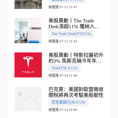
格隆匯 07-15 21:47
美股異動丨The Trade
Desk漲超11% 獲納入標
普500指數
The Trade Desk(TTD.US)
格隆匯 07-15 21:43
美股異動丨特斯拉盤初升
約3% 馬斯克稱今年年底
會有‘史詩級震撼’的演示
Tesla(TSLA.US)
格隆匯 07-14 21:46
巴克萊：美國對歐盟徵收
關稅將再次考驗美股韌性
巴克莱银行(BCS.US)
格隆匯 07-14 19:00