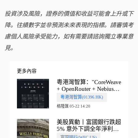
投資涉及風險，證券的價值和收益可能會上升或下
降。往績數字並非預測未來表現的指標。請審慎考
慮個人風險承受能力，如有需要請諮詢獨立專業意
見。
更多內容
粵港灣智算："CoreWeave
+ OpenRouter + Nebius"
多向融合的中國智算新範
粵港灣智算(01396.HK)
式
格隆匯 05-22 14:20
美股異動丨富國銀行跌超
5% 意外下調全年淨利息
收入指引
富国银行(WFC.US)