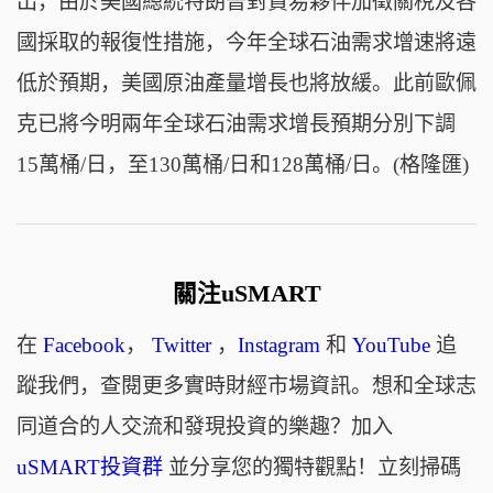
出，由於美國總統特朗普對貿易夥伴加徵關稅及各
國採取的報復性措施，今年全球石油需求增速將遠
低於預期，美國原油產量增長也將放緩。此前歐佩
克已將今明兩年全球石油需求增長預期分別下調
15萬桶/日，至130萬桶/日和128萬桶/日。(格隆匯)
關注uSMART
在
Facebook
，
Twitter
，
Instagram
和
YouTube
追
蹤我們，查閱更多實時財經市場資訊。想和全球志
同道合的人交流和發現投資的樂趣？加入
uSMART投資群
並分享您的獨特觀點！立刻掃碼