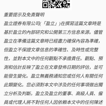
重要提示及免責聲明
盈立證券有限公司(「盈立」)在撰冩這篇文章時是
基於盈立的內部研究和公開第三方信息來源。儘管
盈立在準備這篇文章時已經盡力確保內容為準確，
但盈立不保證文章信息的準確性、及時性或完整
性，並對本文中的任何觀點不承擔責任。觀點、預
測和估計反映了盈立在文章發佈日期的評估，並可
能發生變化。盈立無義務通知您或任何人有關任何
此類變化。您必須對本文中涉及的任何事項做出獨
立分析及判斷。盈立及盈立的董事、高級人員、僱
員或代理人將不對任何人因依賴本文中的任何陳述