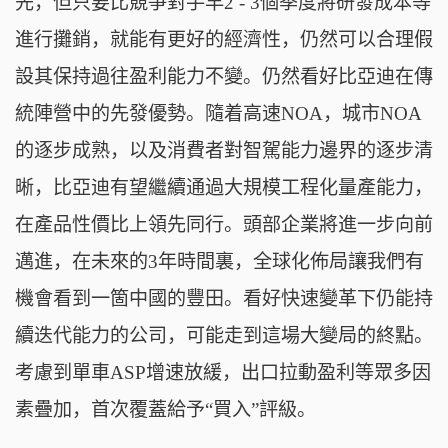
先，但只要比競爭對手早2 - 3個季度將研發成本等
進行攤銷，就能有更好的經濟性，仍然可以合理假
設其保持過往盈利能力不變。仍然看好比亞迪在傳
統陣營中的先發優勢。隨着高速NOA，城市NOA
的逐步成熟，以及消費者對智駕能力邊界的逐步清
晰，比亞迪有望繼續通過大規模工程化量產能力，
在產品性價比上領先同行。頭部企業將進一步向前
邁進，在未來的3年時間裏，全球化佈局讓我們有
機會看到一箇中國的豐田。看好快速變革下仍能持
續迭代能力的公司，可能走到這場大變局的終點。
考慮到單車ASP增速放緩，出口拉動盈利等眾多因
素疊加，首次覆蓋給予“買入”評級。