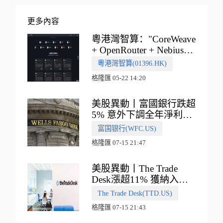
更多內容
粵港灣智算："CoreWeave
+ OpenRouter + Nebius"
多向融合的中國智算新範
粵港灣智算(01396.HK)
式
格隆匯 05-22 14:20
美股異動丨富國銀行跌超
5% 意外下調全年淨利息
收入指引
富国银行(WFC.US)
格隆匯 07-15 21:47
美股異動丨The Trade
Desk漲超11% 獲納入標
普500指數
The Trade Desk(TTD.US)
格隆匯 07-15 21:43