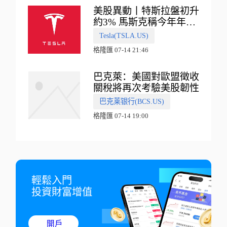
美股異動丨特斯拉盤初升
約3% 馬斯克稱今年年底
會有‘史詩級震撼’的演示
Tesla(TSLA.US)
格隆匯 07-14 21:46
巴克萊：美國對歐盟徵收
關稅將再次考驗美股韌性
巴克莱银行(BCS.US)
格隆匯 07-14 19:00
輕鬆入門

投資財富增值
開戶